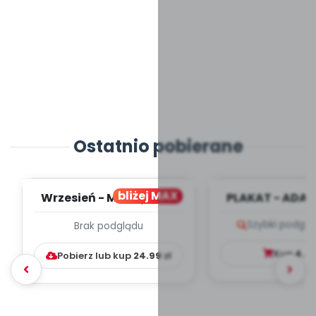
Ostatnio pobierane
bliżej MAX
Wrzesień - MIESIĘCZNY
PLAKAT - ADAP
PLAN PRACY
PORADNIK DLA 
Szybki podglą
Brak podglądu
WYCHOWAWCZO –
DYDAKTYC...
Kup
4.9
Pobierz lub kup
24.99
zł