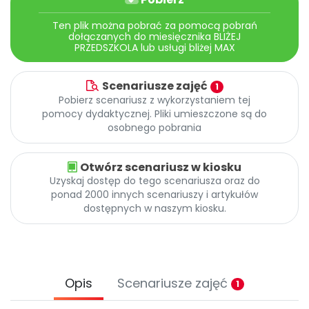
Archiwalne numery
Promocje
Ten plik można pobrać za pomocą pobrań
dołączanych do miesięcznika BLIŻEJ
Pomoc
PRZEDSZKOLA lub usługi bliżej MAX
Scenariusze zajęć
1
Pobierz scenariusz z wykorzystaniem tej
pomocy dydaktycznej. Pliki umieszczone są do
osobnego pobrania
Otwórz scenariusz w kiosku
Uzyskaj dostęp do tego scenariusza oraz do
ponad 2000 innych scenariuszy i artykułów
dostępnych w naszym kiosku.
Opis
Scenariusze zajęć
1