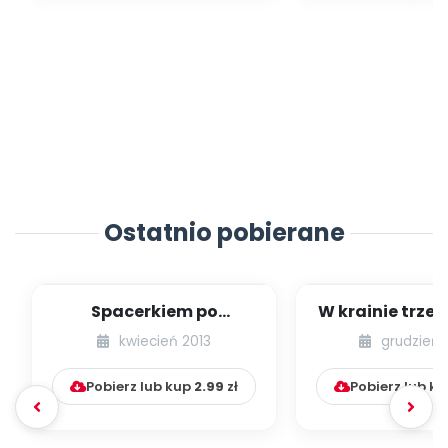
Ostatnio pobierane
Spacerkiem po
W krainie trze
Krakowie (inscenizacja
kwiecień 2013
grudzień 
muzyczno-ruchowa)
Pobierz lub kup
2.99
zł
Pobierz lub k