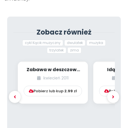
Zobacz również
cykl Kącik muzyczny
dwulatek
muzyka
trzylatek
zima
Zabawa w deszczowe
Idą Świę
dni (Kącik muzyczny)
muzy
kwiecień 2011
grud
Pobierz lub kup
2.99
zł
Pobierz l