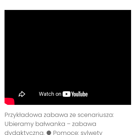
Przykładowa zabawa ze scenariusza:
Ubieramy bałwanka – zabawa
dydaktyczna. ● Pomoce: sylwety