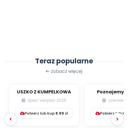
Teraz popularne
zobacz więcej
USZKO Z KUMPELKOWA
Poznajemy li
lipiec-sierpień 2026
czerwiec 
Pobierz lub kup
8.99
zł
Pobierz lub k