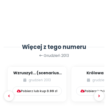
Więcej z tego numeru
Grudzień 2013
Wzruszyć… (scenariusz
Królowa Z
uroczystości z okazji
[scenariusz
grudzień 2013
grudzień 
Dnia Babci ...
według edukac
ru...
Pobierz lub kup
3.99
zł
Pobierz lub k