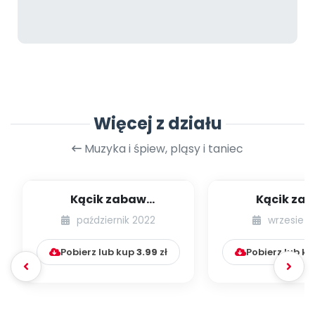
Więcej z działu
Muzyka i śpiew, pląsy i taniec
Kącik zabaw
Kącik za
integracyjnych [cz. 21]
integracyjnych
październik 2022
wrzesień 
Pobierz lub kup
3.99
zł
Pobierz lub k