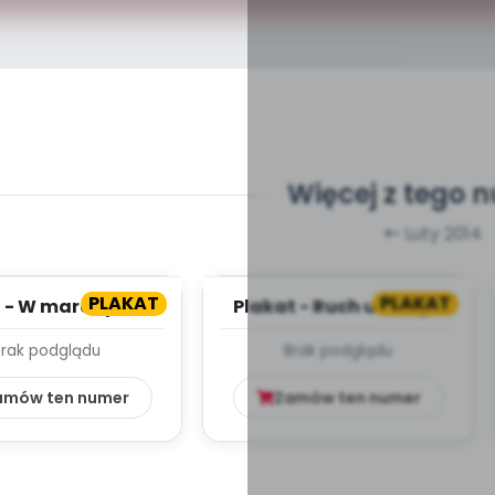
Więcej z tego 
Luty 2014
PLAKAT
PLAKAT
 - W marcu jak w
Plakat - Ruch uliczny -
garncu
plansza
Brak podglądu
Brak podglądu
amów ten numer
Zamów ten numer