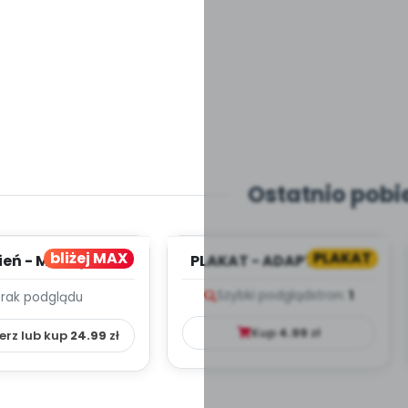
Ostatnio pobi
bliżej MAX
PLAKAT
ień - MIESIĘCZNY
PLAKAT - ADAPTACJA -
PLAN PRACY
PORADNIK DLA RODZICA
Szybki podgląd
stron:
1
Brak podglądu
HOWAWCZO –
YDAKTYC...
Kup
4.99
zł
erz lub kup
24.99
zł