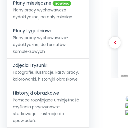
online lub stacjonarnie.
Plany miesięczne
Szko
Film
Wygr
nowość
Społeczność
Strona główna
Poznaj pakiet MAX
Wszystkie projekty
Skontaktuj się
Wit
Plany pracy wychowawczo-
O miesięczniku
O Akademii
+48 12 631 04 10
Zdro
dydaktycznej na cały miesiąc
Zam
Kio
kontakt@blizejprzedszkola.pl
Szko
E-wy
Doo
Plany tygodniowe
Pozn
Plany pracy wychowawczo-
dydaktycznej do tematów
Akredyt
Wydanie l
∞
Pakiet 
Dodaj wpis
Sen
kompleksowych
Akademia Edu
Pełen dostęp
Zob
Testuj przez 7 dni
Patr
Strefy, k
przedłużenie a
NP.5470.4.20
Zdjęcia i rysunki
Zam
Zob
Fotografie, ilustracje, karty pracy,
kolorowanki, historyjki obrazkowe
Historyjki obrazkowe
Pomoce rozwijające umiejętność
myślenia przyczynowo-
skutkowego i ilustracje do
opowiadań.