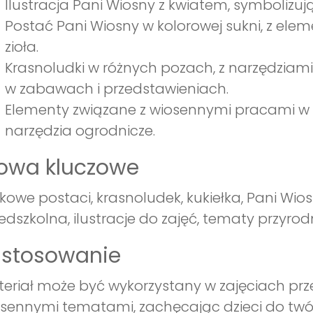
Ilustracja Pani Wiosny z kwiatem, symbolizuj
Postać Pani Wiosny w kolorowej sukni, z eleme
zioła.
Krasnoludki w różnych pozach, z narzędziami
w zabawach i przedstawieniach.
Elementy związane z wiosennymi pracami w og
narzędzia ogrodnicze.
łowa kluczowe
kowe postaci, krasnoludek, kukiełka, Pani Wios
edszkolna, ilustracje do zajęć, tematy przyro
astosowanie
eriał może być wykorzystany w zajęciach prz
sennymi tematami, zachęcając dzieci do twór