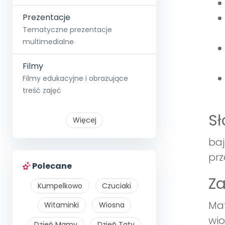
Prezentacje
Tematyczne prezentacje
multimedialne
Filmy
Filmy edukacyjne i obrazujące
treść zajęć
S
Więcej
baj
prz
Polecane
Z
Kumpelkowo
Czuciaki
Mat
Witaminki
Wiosna
wio
Dzień Mamy
Dzień Taty