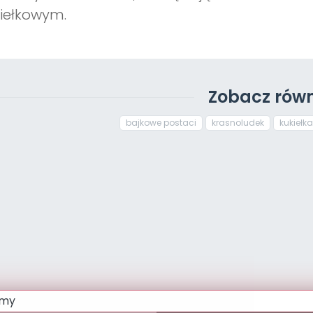
iełkowym.
Zobacz równ
bajkowe postaci
krasnoludek
kukiełka