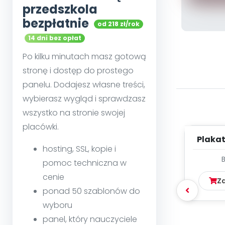
przedszkola
bezpłatnie
od 218 zł/rok
14 dni bez opłat
Po kilku minutach masz gotową
stronę i dostęp do prostego
panelu. Dodajesz własne treści,
wybierasz wygląd i sprawdzasz
wszystko na stronie swojej
placówki.
Plakat
hosting, SSL, kopie i
pomoc techniczna w
cenie
Z
ponad 50 szablonów do
wyboru
panel, który nauczyciele