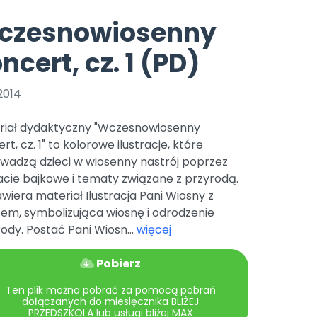
e
y
Gotowa w mniej niż 10 min • 14 dni bez opłat
Zobacz nas na Instagramie
Bliżej Pieska
czesnowiosenny
Pomoc zwierzętom
TikTok
ncert, cz. 1 (PD)
Nowości
Zobacz nas na TikToku
wej
Książka (dla) Przedszkolaka
Zapowiedzi
Promowanie czytelnictwa
2014
YouTube
zkoli
Polecamy
Filmy edukacyjne
riał dydaktyczny "Wczesnowiosenny
osk Online.
5 czerwca 2024 r. uzyskała
Promocje
rt, cz. 1" to kolorowe ilustracje, które
19 r. Nr decyzji:
wadzą dzieci w wiosenny nastrój poprzez
Archiwalne numery
acie bajkowe i tematy związane z przyrodą.
wiera materiał Ilustracja Pani Wiosny z
Pomoc
em, symbolizująca wiosnę i odrodzenie
ody. Postać Pani Wiosn...
więcej
Pobierz
Ten plik można pobrać za pomocą pobrań
dołączanych do miesięcznika BLIŻEJ
PRZEDSZKOLA lub usługi bliżej MAX