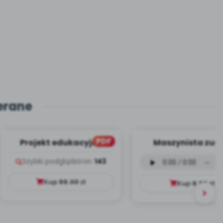
erane
PDF
Projekt edukacyjny
Maszynista zuch
Dookoła Polski
wersja wokalna (
Szybki podgląd
stron:
143
mp3)
Kup
99.00
zł
Kup
9.99
zł