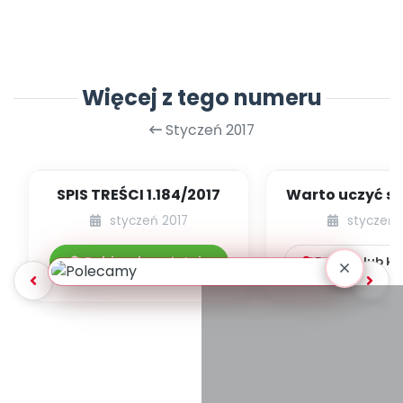
Więcej z tego numeru
Styczeń 2017
SPIS TREŚCI 1.184/2017
Warto uczyć si
języków - opo
styczeń 2017
styczeń 
Pobierz bezpłatnie
Pobierz lub k