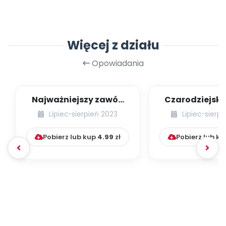
Więcej z działu
Opowiadania
Najważniejszy zawód
Czarodziejsk
świata
Benjami
Lipiec-sierpień 2023
Lipiec-sierp
Pobierz lub kup
4.99
zł
Pobierz lub k