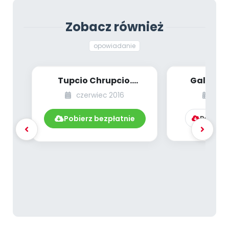
Zobacz również
opowiadanie
Tupcio Chrupcio.
Galeria 
Przedszkolak na medal
opowi
czerwiec 2016
mar
- opowiadanie
Pobierz bezpłatnie
Pobierz