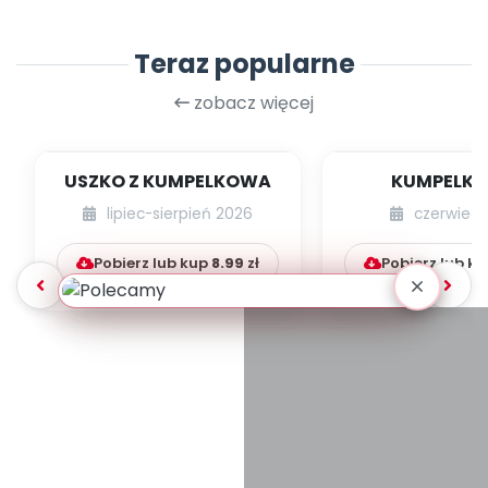
Teraz popularne
zobacz więcej
USZKO Z KUMPELKOWA
KUMPELK
lipiec-sierpień 2026
czerwiec 
Pobierz lub kup
8.99
zł
Pobierz lub k