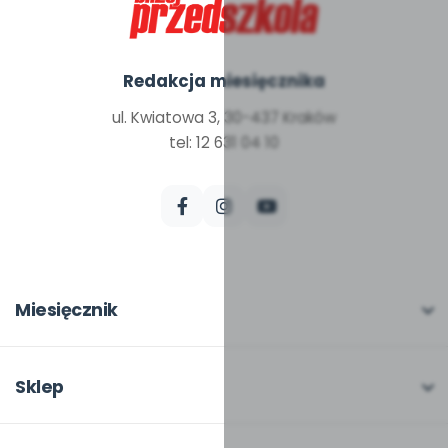
Redakcja miesięcznika
ul. Kwiatowa 3, 30-437 Kraków
tel: 12 631 04 10
Miesięcznik
O miesięczniku
W numerze
Sklep
Scenariusze i artykuły
Pełna oferta