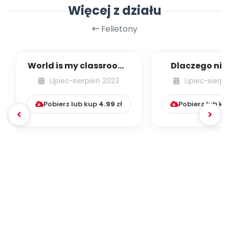
Archiwalne numery
Więcej z działu
Promocje
Felietony
Pomoc
World is my classroom!
Dlaczego nie
Idea leśnego
ubierać dzi
Lipiec-sierpień 2023
Lipiec-sierp
przedszkola w Wielk...
butów, czyli p
Pobierz lub kup
4.99
zł
Pobierz lub k