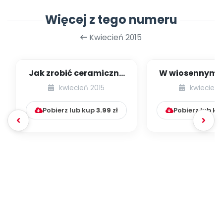
Więcej z tego numeru
Kwiecień 2015
Jak zrobić ceramiczne
W wiosennym n
kwiaty [propozycje
[prace plast
kwiecień 2015
kwiecień 
plastyczne]
Pobierz lub kup
3.99
zł
Pobierz lub k