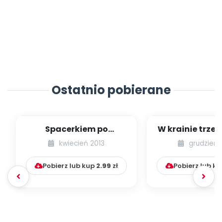
Ostatnio pobierane
Spacerkiem po
W krainie trze
Krakowie (inscenizacja
kwiecień 2013
grudzień 
muzyczno-ruchowa)
Pobierz lub kup
2.99
zł
Pobierz lub k