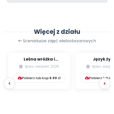
Więcej z działu
Scenariusze zajęć wieloobszarowych
Leśna wróżka i
Język żyr
przyjaciele
lipiec-sierpień 2026
lipiec-sierp
Pobierz lub kup
8.99
zł
Pobierz lub k