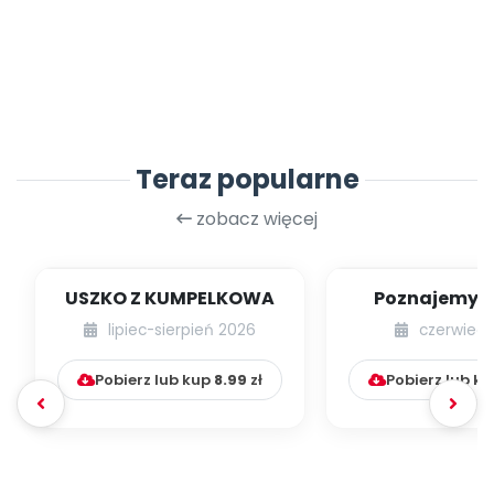
Teraz popularne
zobacz więcej
USZKO Z KUMPELKOWA
Poznajemy li
lipiec-sierpień 2026
czerwiec 
Pobierz lub kup
8.99
zł
Pobierz lub k