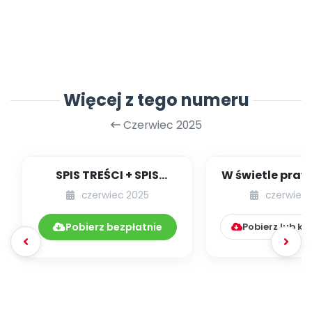
Więcej z tego numeru
Czerwiec 2025
SPIS TREŚCI + SPIS
W świetle prawa
POMOCY
[kącik eksp
czerwiec 2025
czerwiec 
DYDAKTYCZNYCH
06.285/2025
Pobierz bezpłatnie
Pobierz lub k