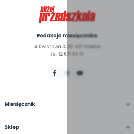
Redakcja miesięcznika
ul. Kwiatowa 3, 30-437 Kraków
tel: 12 631 04 10
Miesięcznik
O miesięczniku
W numerze
Sklep