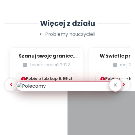
Więcej z działu
Problemy nauczycieli
Szanuj swoje granice.
W świetle pra
Szanuj granice innych.
54] [kącik ek
lipiec-sierpień 2022
maj 20
Granice os...
Pobierz lub kup
6.99
zł
Pobierz lub k