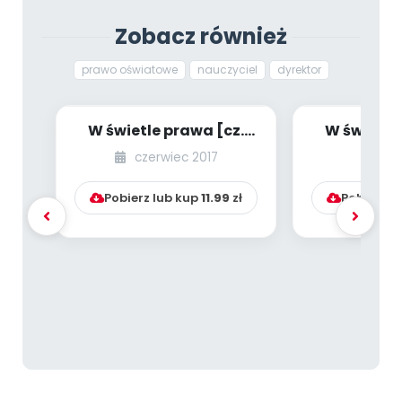
Zobacz również
prawo oświatowe
nauczyciel
dyrektor
W świetle prawa [cz.
W świetle
20] [kącik eksperta]
37] [kąci
czerwiec 2017
lu
Pobierz lub kup
11.99
zł
Pobierz l