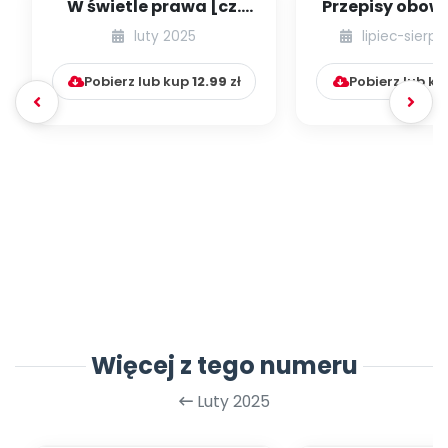
W świetle prawa [cz.
Przepisy obow
68] [kącik eksperta]
w przedszk
luty 2025
lipiec-sierp
niepublicznyc
Pobierz lub kup
12.99
zł
Pobierz lub k
Więcej z tego numeru
Luty 2025