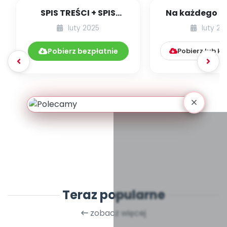
SPIS TREŚCI + SPIS
Na każdego pr
POMOCY
pora – prawda 
luty 2025
luty 20
DYDAKTYCZNYCH
02.281/2025
Pobierz bezpłatnie
Pobierz lub k
Teraz popularne
zobacz więcej