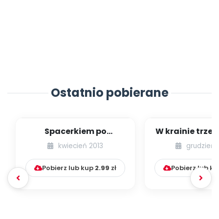
Ostatnio pobierane
Spacerkiem po
W krainie trze
Krakowie (inscenizacja
kwiecień 2013
grudzień 
muzyczno-ruchowa)
Pobierz lub kup
2.99
zł
Pobierz lub k