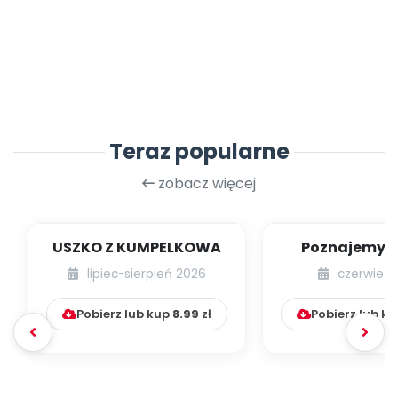
Teraz popularne
zobacz więcej
USZKO Z KUMPELKOWA
Poznajemy li
lipiec-sierpień 2026
czerwiec 
Pobierz lub kup
8.99
zł
Pobierz lub k