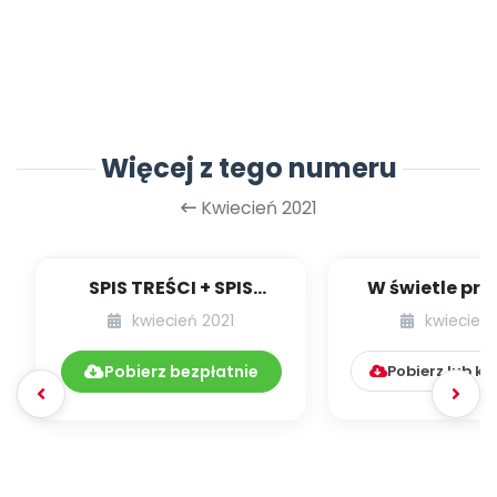
Więcej z tego numeru
Kwiecień 2021
SPIS TREŚCI + SPIS
W świetle pra
POMOCY
47] [kącik ek
kwiecień 2021
kwiecień 
DYDAKTYCZNYCH
04.235/2021
Pobierz bezpłatnie
Pobierz lub k