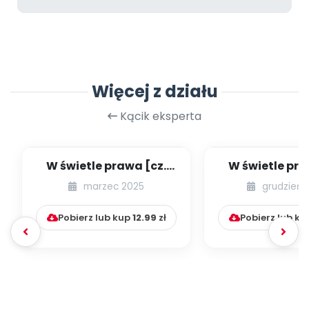
Więcej z działu
Kącik eksperta
W świetle prawa [cz.
W świetle pra
69] [kącik eksperta]
67] [kącik ek
marzec 2025
grudzień 
Pobierz lub kup
12.99
zł
Pobierz lub k