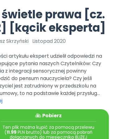
e
y
Gotowa w mniej niż 10 min • 14 dni bez opłat
Zobacz nas na Instagramie
Bliżej Pieska
świetle prawa [cz.
Pomoc zwierzętom
TikTok
] [kącik eksperta]
Nowości
Zobacz nas na TikToku
wej
Książka (dla) Przedszkolaka
Zapowiedzi
Promowanie czytelnictwa
sz Skrzyński
Listopad 2020
YouTube
zkoli
Polecamy
Filmy edukacyjne
ści artykułu ekspert udzielił odpowiedzi na
osk Online.
5 czerwca 2024 r. uzyskała
Promocje
ępujące pytania naszych Czytelników: Czy
19 r. Nr decyzji:
ia z integracji sensorycznej powinny
Archiwalne numery
dzić do pensum nauczyciela? Czy jeśli
yciel jest zatrudniony w przedszkolu na
Pomoc
umowy, to na podstawie każdej przysług...
j
Pobierz
Ten plik można kupić za pomocą przelewu
(
11.99
PLN brutto) lub za pomocą pobrań
dołączanych do miesięcznika BLIŻEJ