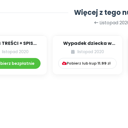
Więcej z tego 
Listopad 202
S TREŚCI + SPIS
Wypadek dziecka w
POMOCY
przedszkolu –
listopad 2020
listopad 2020
DAKTYCZNYCH
procedury, działania,
11.230/2020
d...
bierz bezpłatnie
Pobierz lub kup
11.99
zł