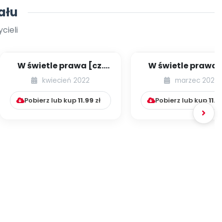
ału
cieli
W świetle prawa [cz.
W świetle prawa [
53] [kącik eksperta]
52] [kącik eksper
kwiecień 2022
marzec 2022
Pobierz lub kup
11.99
zł
Pobierz lub kup
11.9