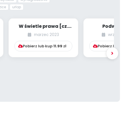
zice
urlop
W świetle prawa [cz.
Podwyżki 
58] [kącik eksperta]
nauczycieli
marzec 2023
wrzesień 
września 2019
dalej...
Pobierz lub kup
11.99
zł
Pobierz lub ku