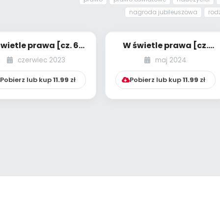
nagroda jubileuszowa
rod
wietle prawa [cz. 61]
W świetle prawa [cz.
[kącik eksperta]
65] [kącik eksperta]
czerwiec 2023
maj 2024
Pobierz lub kup
11.99
zł
Pobierz lub kup
11.99
zł