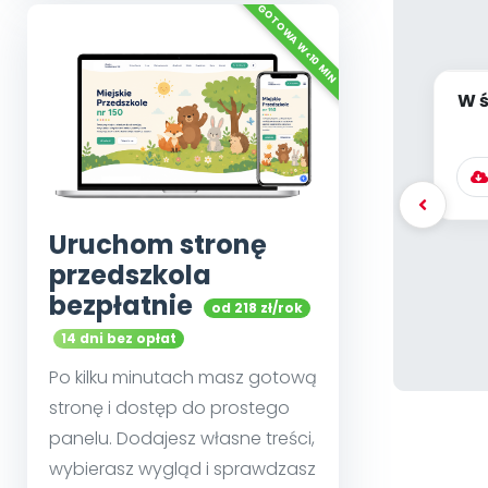
W ś
Uruchom stronę
przedszkola
bezpłatnie
od 218 zł/rok
14 dni bez opłat
Po kilku minutach masz gotową
stronę i dostęp do prostego
panelu. Dodajesz własne treści,
wybierasz wygląd i sprawdzasz