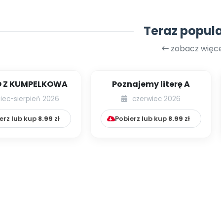
Teraz popul
zobacz więce
 Z KUMPELKOWA
Poznajemy literę A
piec-sierpień 2026
czerwiec 2026
erz lub kup
8.99
zł
Pobierz lub kup
8.99
zł