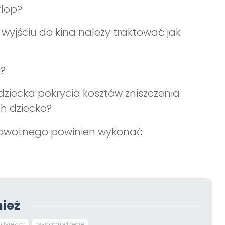
rlop?
 wyjściu do kina należy traktować jak
j?
ziecka pokrycia kosztów zniszczenia
h dziecko?
drowotnego powinien wykonać
ież
dyrektor
wynagrodzenie