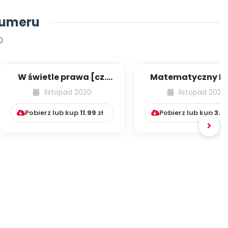
numeru
0
W świetle prawa [cz.
Matematyczny Ką
42] [kącik eksperta]
Pani Zuzi [cz. II
listopad 2020
listopad 2020
Pobierz lub kup
11.99
zł
Pobierz lub kup
3.9