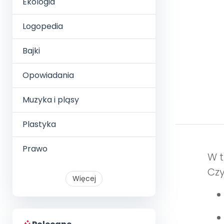
Ekologia
Logopedia
Bajki
Opowiadania
Muzyka i pląsy
Plastyka
Prawo
W t
Czy
Więcej