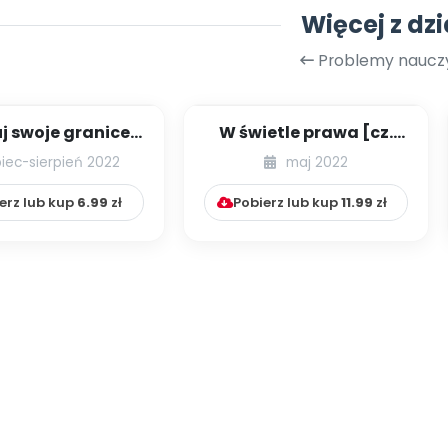
Więcej z dzi
Problemy nauczy
j swoje granice.
W świetle prawa [cz.
 granice innych.
54] [kącik eksperta]
piec-sierpień 2022
maj 2022
ranice os...
erz lub kup
6.99
zł
Pobierz lub kup
11.99
zł