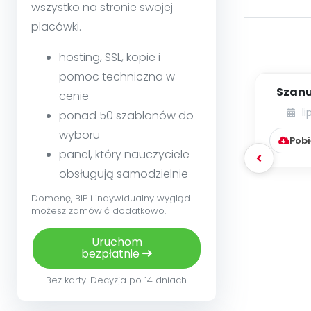
wszystko na stronie swojej
placówki.
hosting, SSL, kopie i
pomoc techniczna w
Szanu
cenie
Szanuj
li
ponad 50 szablonów do
G
wyboru
Pobi
panel, który nauczyciele
obsługują samodzielnie
Domenę, BIP i indywidualny wygląd
możesz zamówić dodatkowo.
Uruchom
bezpłatnie
Bez karty. Decyzja po 14 dniach.