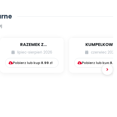
arne
j
RAZEMEK Z
KUMPELKOWO
KUMPELKOWA
lipiec-sierpień 2026
czerwiec 2026
Pobierz lub kup
8.99
zł
Pobierz lub kup
8.9