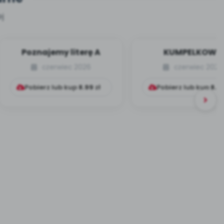
j
Poznajemy literę A
KUMPELKOWO
czerwiec 2026
czerwiec 2026
Pobierz lub kup
8.99
zł
Pobierz lub kup
8.9