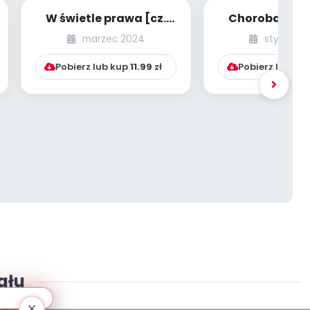
W świetle prawa [cz.
Choroba za
64] [kącik eksperta]
pracowni
marzec 2024
styczeń 
przedszk
Pobierz lub kup
11.99
zł
Pobierz lub ku
ału
ta