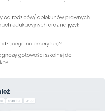
ody od rodziców/ opiekunów prawnych
inach edukacyjnych oraz na język
chodzącego na emeryturę?
agnozę gotowości szkolnej do
cko?
ież
el
dyrektor
urlop