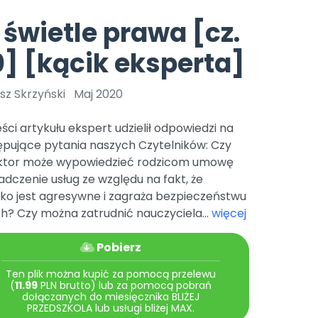
e
y
Gotowa w mniej niż 10 min • 14 dni bez opłat
Zobacz nas na Instagramie
Bliżej Pieska
świetle prawa [cz.
Pomoc zwierzętom
TikTok
] [kącik eksperta]
Nowości
Zobacz nas na TikToku
wej
Książka (dla) Przedszkolaka
Zapowiedzi
Promowanie czytelnictwa
sz Skrzyński
Maj 2020
YouTube
zkoli
Polecamy
Filmy edukacyjne
ści artykułu ekspert udzielił odpowiedzi na
osk Online.
5 czerwca 2024 r. uzyskała
Promocje
ępujące pytania naszych Czytelników: Czy
19 r. Nr decyzji:
ktor może wypowiedzieć rodzicom umowę
Archiwalne numery
adczenie usług ze względu na fakt, że
cko jest agresywne i zagraża bezpieczeństwu
Pomoc
h? Czy można zatrudnić nauczyciela...
więcej
Pobierz
Ten plik można kupić za pomocą przelewu
(
11.99
PLN brutto) lub za pomocą pobrań
dołączanych do miesięcznika BLIŻEJ
PRZEDSZKOLA lub usługi bliżej MAX.