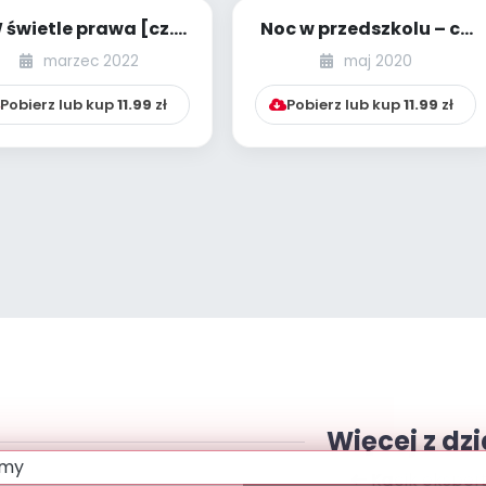
 świetle prawa [cz.
Noc w przedszkolu – co
2] [kącik eksperta]
na to przepisy?
marzec 2022
maj 2020
Pobierz lub kup
11.99
zł
Pobierz lub kup
11.99
zł
Więcej z dzi
Kącik eksper