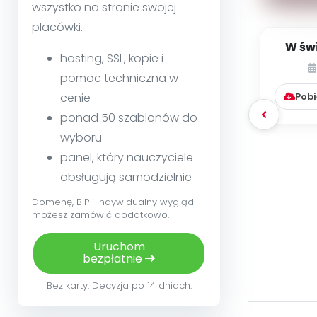
wszystko na stronie swojej
placówki.
W świ
hosting, SSL, kopie i
69] [
pomoc techniczna w
Pobi
cenie
ponad 50 szablonów do
wyboru
panel, który nauczyciele
obsługują samodzielnie
Domenę, BIP i indywidualny wygląd
możesz zamówić dodatkowo.
Uruchom
bezpłatnie
Bez karty. Decyzja po 14 dniach.