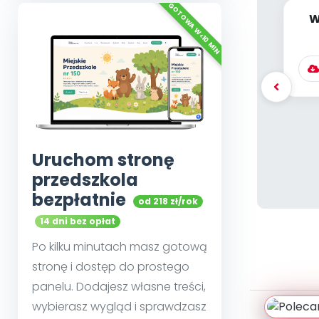
W
5
Uruchom stronę
przedszkola
bezpłatnie
od 218 zł/rok
14 dni bez opłat
Po kilku minutach masz gotową
stronę i dostęp do prostego
panelu. Dodajesz własne treści,
wybierasz wygląd i sprawdzasz