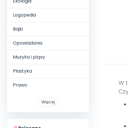
Ekologia
Logopedia
Bajki
Opowiadania
Muzyka i pląsy
Plastyka
W t
Prawo
Czy
Więcej