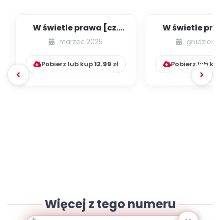
W świetle prawa [cz.
W świetle pra
69] [kącik eksperta]
67] [kącik ek
marzec 2025
grudzień 
Pobierz lub kup
12.99
zł
Pobierz lub k
Więcej z tego numeru