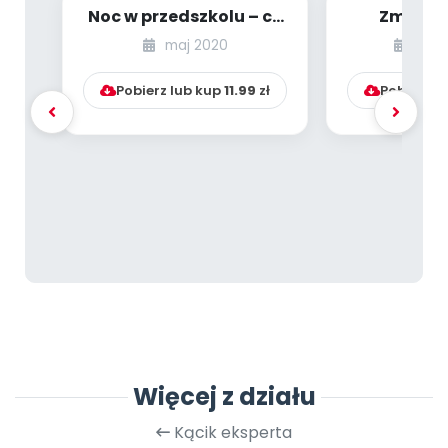
Noc w przedszkolu – co
Zmiany 
na to przepisy?
Nauczyciel
maj 2020
list
się czeg
Pobierz lub kup
11.99
zł
Pobierz l
Więcej z działu
Kącik eksperta