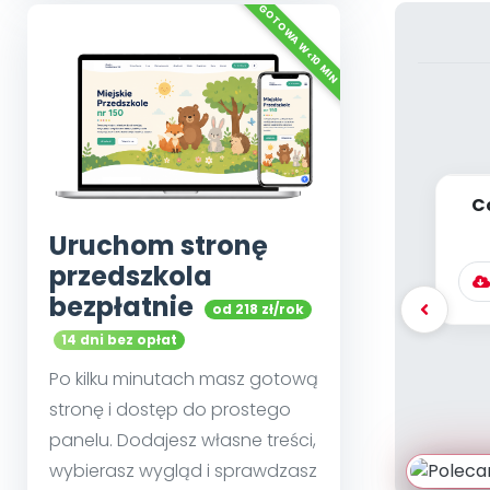
C
Uruchom stronę
przedszkola
bezpłatnie
od 218 zł/rok
14 dni bez opłat
Po kilku minutach masz gotową
stronę i dostęp do prostego
panelu. Dodajesz własne treści,
wybierasz wygląd i sprawdzasz