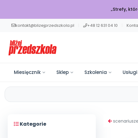
„Strefy, kt
kontakt@blizejprzedszkola.pl
|
+48 12 631 04 10
|
Konta
Miesięcznik
Sklep
Szkolenia
Usługi
W BIEŻĄCYM 
POLECAMY
KATALOG SZK
BLIŻEJ MAX
BLIŻEJ PRZED
Miesięcznik
Ku
Miesięcznik
Sklep
Akademia
Usługi on-line
Projekty i Akcje
Społeczność
Rozw
Sklep
Edukacji
Onl
Moj
Wpi
Twój niezbędnik w pracy
Książki, pomoce dydaktyczne i
Muzyka, filmy, scenariusze i
Włącz swoją placówkę do
Dziel się wiedzą, bierz udział w
Szkolenia
Szko
7000
Dołą
scenariusze 
nauczyciela. Scenariusze,
materiały dla nauczycieli
artykuły – wszystko online w
ogólnopolskich działań.
konkursach i bądź z nami w
Kategorie
Czu
Szkolenia na najwyższym
Usługi on-line
artykuły i pomoce
przedszkola.
jednym pakiecie.
Edukacja, zdrowie i sport.
kontakcie.
Emoc
poziomie. Rozwijaj się wygodnie
Projekty
Otw
Pla
Kon
dydaktyczne.