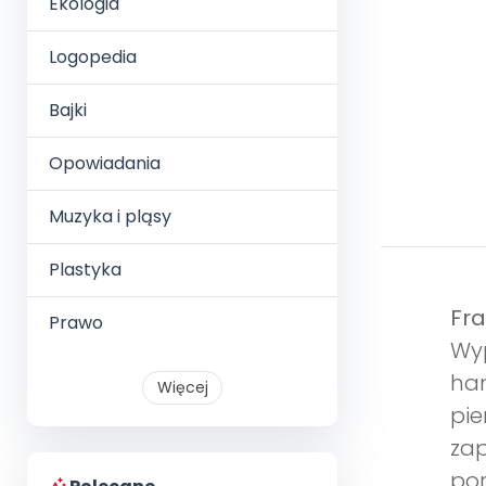
Ekologia
Logopedia
Bajki
Opowiadania
Muzyka i pląsy
Plastyka
Fra
Prawo
Wy
han
Więcej
pi
zap
por