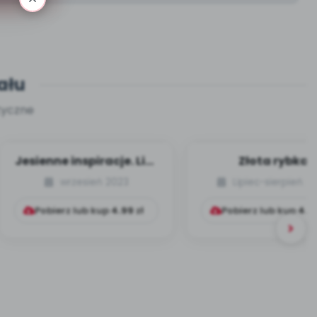
ału
tyczne
Jesienne inspiracje. Liść
Złota rybka
ze sznurka
wrzesień 2023
Lipiec-sierpień 2
Pobierz lub kup
4.99
zł
Pobierz lub kup
4.9