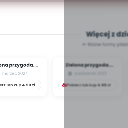
Więcej z dzi
Różne formy plas
lona przygoda.
Zielona przygoda.
osenny medal
Recyklingowa ścieżka
marzec 2024
październik 2023
sensoryczna
erz lub kup
4.99
zł
Pobierz lub kup
4.99
zł