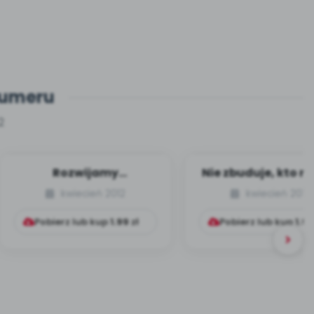
numeru
2
Rozwijamy
Nie zbuduje, kto n
zainteresowania
– o zabawach
kwiecień 2012
kwiecień 2012
techniczne
konstrukcyjny
Pobierz lub kup
1.99
zł
Pobierz lub kup
1.99