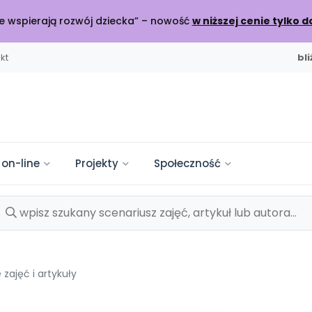
óre wspierają rozwój dziecka” – nowość
w niższej cenie tylko d
kt
bl
 on-line
Projekty
Społeczność
WYDANIU
OLEŃ
SZKOLA
DO POBRANIA
KATEGORIE
INNE
SOCIAL M
mpelkowo
od numeru 6.2026
ijamy relacje
NOWY NUMER
PRZEDSPRZEDAŻ
ine
a Płytoteka
sy
Scenariusze i artyku
Nasze publikacje
Konferencje
lenia online
+ utworów
cz do dyskusji
Materiały z miesięcznika
Książki i materiały eduk
Spotkania na dużą skalę
zajęć i artykuły
ciaki
Trwa do czerwca 2026
je i relacje
Miesięczniki
Pakiet szkoleń
arte
tforma Edukacyjna
kursy
Pomoce dydaktycz