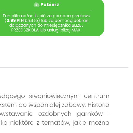
Pobierz
Ten plik można kupić za pomocą przelewu
(
3.99
PLN brutto) lub za pomocą pobrań
dołączanych do miesięcznika BLIŻEJ
PRZEDSZKOLA lub usługi bliżej MAX.
ędącego średniowiecznym centrum
kstem do wspaniałej zabawy. Historia
owstawanie ozdobnych garnków i
lko niektóre z tematów, jakie można