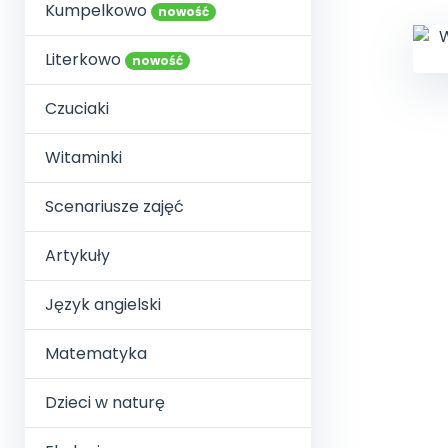
online lub stacjonarnie.
Kumpelkowo
Szko
Film
Wygr
nowość
Społeczność
Strona główna
Poznaj pakiet MAX
Wszystkie projekty
Skontaktuj się
Wit
O miesięczniku
O Akademii
+48 12 631 04 10
Zdro
Literkowo
nowość
Zam
Kio
kontakt@blizejprzedszkola.pl
Szko
E-wy
Doo
Czuciaki
Pozn
Witaminki
Akredyt
Wydanie l
∞
Pakiet 
Dodaj wpis
Sen
Akademia Edu
Pełen dostęp
Zob
Testuj przez 7 dni
Patr
Strefy, k
Scenariusze zajęć
przedłużenie a
NP.5470.4.20
Zam
Zob
Artykuły
Język angielski
Matematyka
Dzieci w naturę