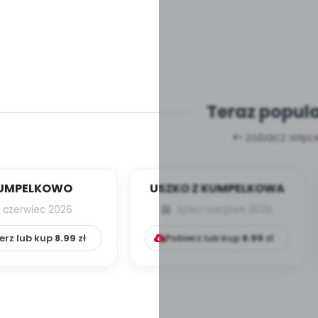
Teraz popul
zobacz więce
UMPELKOWO
USZKO Z KUMPELKOWA
czerwiec 2026
lipiec-sierpień 2026
erz lub kup
8.99
zł
Pobierz lub kup
8.99
zł