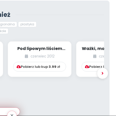
ież
egionalna
plastyka
kole
Pod lipowym liściem
Ważki, motyle, 
(edukacja przez
– w secesyjny
czerwiec 2012
czerwiec 
sztukę)
(edukacja 
Pobierz lub kup
3.99
zł
Pobierz lub ku