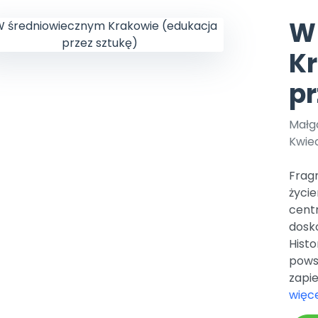
Aktualne oraz archiwaln
Kompleksowe program
lenia stacjonarne
y i animacje
ywaj nagrody
Multimedia i pliki
numery
szkoleniowe
aminki
W
we nawyki
knięte
sk Online
Plany tygodniowe
K
Ebooki
lenia w Twojej placówce
dania miesięcznika
Praca wychowawcza
Materiały w formie cyfro
koła Polski
pr
ajemy regiony
Zaloguj się
Bliżejprzedszkolne
Wszystko dla przeds
zestawy
acja
ipiec-sierpień 2026
bliżej MAX
Zamówienia hurtowe
Zestawy do pobrania
Małg
sosmyki
kacji jest Niepubliczną Placówką Doskonalenia Nauczycieli.
 online do trzech naszych usług: Płytoteka, Platforma Edukacyjna i Ki
2
acz zawartość
onat BLIŻEJ PRZEDSZKOLA
Kwiec
tóre wspierają rozwój
kredytacji Małopolskiego Kuratora Oświaty otrzymanej dnia 31 lipca 20
dziecka
24.MD
ów prenumeratę
Frag
acz szczegóły
życi
centr
dosk
Histo
pows
zapie
więce