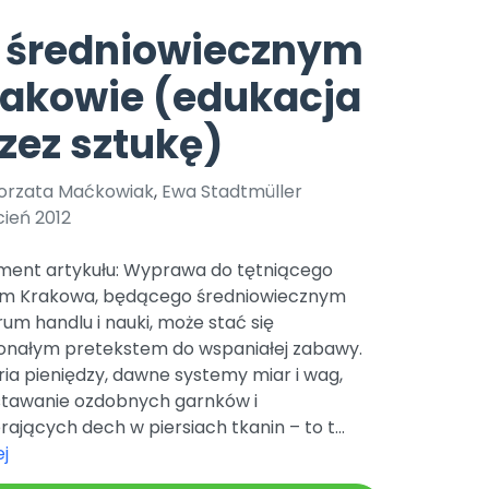
e
y
Gotowa w mniej niż 10 min • 14 dni bez opłat
Zobacz nas na Instagramie
Bliżej Pieska
 średniowiecznym
Pomoc zwierzętom
TikTok
rakowie (edukacja
Nowości
Zobacz nas na TikToku
wej
Książka (dla) Przedszkolaka
Zapowiedzi
zez sztukę)
Promowanie czytelnictwa
YouTube
zkoli
Polecamy
Filmy edukacyjne
orzata Maćkowiak
,
Ewa Stadtmüller
osk Online.
5 czerwca 2024 r. uzyskała
Promocje
ień 2012
19 r. Nr decyzji:
Archiwalne numery
ment artykułu: Wyprawa do tętniącego
em Krakowa, będącego średniowiecznym
Pomoc
um handlu i nauki, może stać się
onałym pretekstem do wspaniałej zabawy.
ria pieniędzy, dawne systemy miar i wag,
tawanie ozdobnych garnków i
rających dech w piersiach tkanin – to t...
j