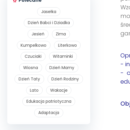
Polecane
Wz
Jasełka
mo
Dzień Babci i Dziadka
śre
gar
Jesień
Zima
Kumpelkowo
Literkowo
Opr
Czuciaki
Witaminki
- i
Wiosna
Dzień Mamy
- 
Dzień Taty
Dzień Rodziny
edu
Lato
Wakacje
Edukacja patriotyczna
Obj
Adaptacja