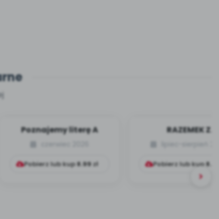
arne
j
Poznajemy literę A
RAZEMEK Z
KUMPELKOWA
czerwiec 2026
lipiec-sierpień 2
Pobierz lub kup
8.99
zł
Pobierz lub kup
8.9