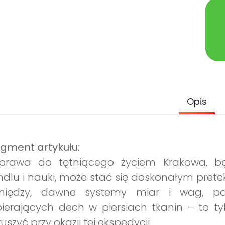
Opis
gment artykułu:
prawa do tętniącego życiem Krakowa, b
dlu i nauki, może stać się doskonałym prete
eniędzy, dawne systemy miar i wag, p
ierających dech w piersiach tkanin – to ty
uszyć przy okazji tej ekspedycji.