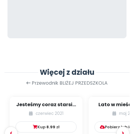
Więcej z działu
Przewodnik BLIŻEJ PRZEDSZKOLA
Jesteśmy coraz starsi -
Lato w mieście
zestaw
dzieci młods
czerwiec 2021
maj 20
numer 1
Kup
8.99
zł
Pobierz lub k