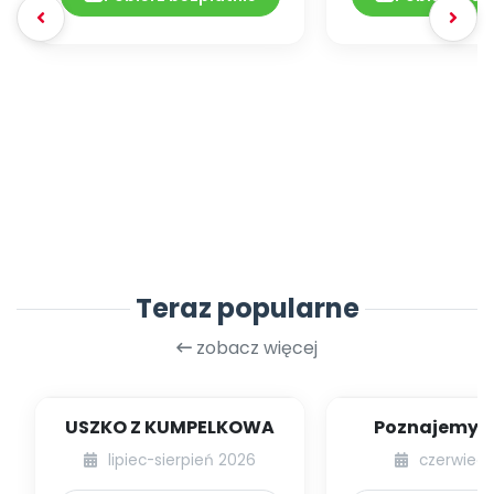
Teraz popularne
zobacz więcej
USZKO Z KUMPELKOWA
Poznajemy li
lipiec-sierpień 2026
czerwiec 