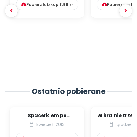
Pobierz lub kup
8.99
zł
Pobierz lub k
Ostatnio pobierane
Spacerkiem po
W krainie trze
Krakowie (inscenizacja
kwiecień 2013
grudzień 
muzyczno-ruchowa)