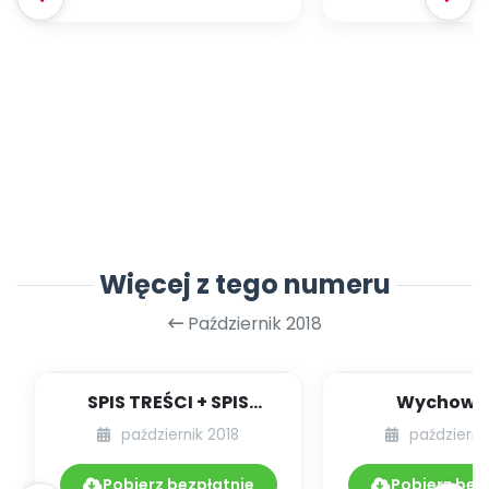
Więcej z tego numeru
Październik 2018
SPIS TREŚCI + SPIS
Wychowa
POMOCY
tanatologi
październik 2018
październi
DYDAKTYCZNYCH
10.205/2018
Pobierz bezpłatnie
Pobierz bez