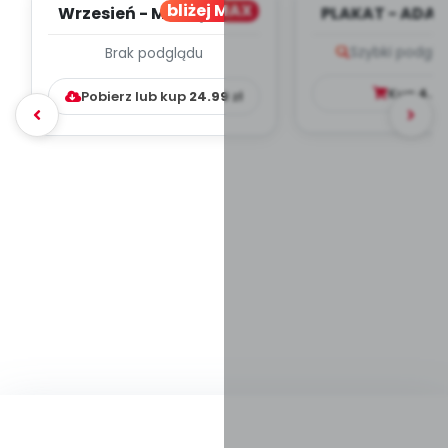
bliżej MAX
Wrzesień - MIESIĘCZNY
PLAKAT - ADAP
PLAN PRACY
PORADNIK DLA 
Szybki podglą
Brak podglądu
WYCHOWAWCZO –
DYDAKTYC...
Kup
4.9
Pobierz lub kup
24.99
zł