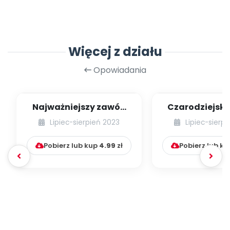
Więcej z działu
Opowiadania
Najważniejszy zawód
Czarodziejsk
świata
Benjami
Lipiec-sierpień 2023
Lipiec-sierp
Pobierz lub kup
4.99
zł
Pobierz lub k