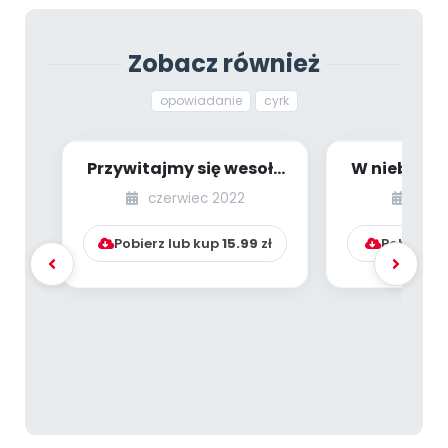
Zobacz również
opowiadanie
cyrk
Przywitajmy się wesoło
W niebie i w 
[przedszkolne
czerwiec 2022
wrze
inspiracje - dziec...
Pobierz lub kup
15.99
zł
Pobierz l