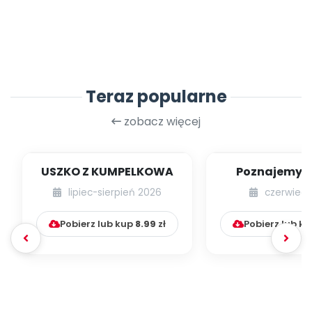
Teraz popularne
zobacz więcej
USZKO Z KUMPELKOWA
Poznajemy li
lipiec-sierpień 2026
czerwiec 
Pobierz lub kup
8.99
zł
Pobierz lub k