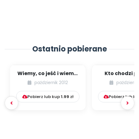
Ostatnio pobierane
Wiemy, co jeść i wiemy,
Kto chodzi po
jak jeść (scenariusz
grzybów k
październik 2012
październi
zajęć)...
przyniesie (sce
Pobierz lub kup
1.99
zł
Pobierz lub k