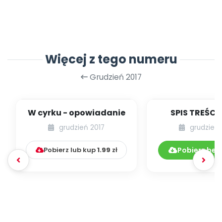
Więcej z tego numeru
Grudzień 2017
W cyrku - opowiadanie
SPIS TREŚCI 
POMOC
grudzień 2017
grudzień 
DYDAKTYCZ
12.195/20
Pobierz lub kup
1.99
zł
Pobierz bez