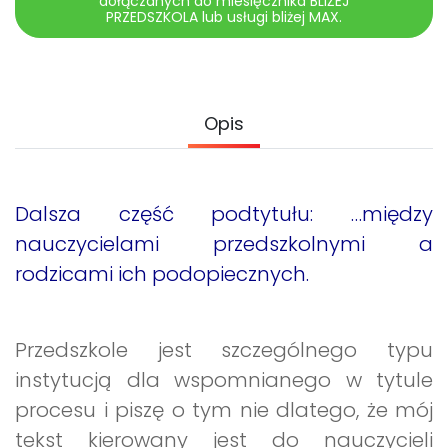
dołączanych do miesięcznika BLIŻEJ
Archiwalne numery
PRZEDSZKOLA lub usługi bliżej MAX.
Promocje
Pomoc
Opis
Dalsza część podtytułu: …między
nauczycielami przedszkolnymi a
rodzicami ich podopiecznych.
Przedszkole jest szczególnego typu
instytucją dla wspomnianego w tytule
procesu i piszę o tym nie dlatego, że mój
tekst kierowany jest do nauczycieli