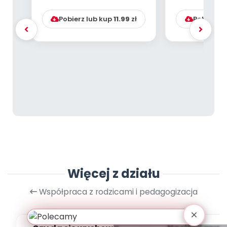
rozwijać ich umysły i n...
Pobierz lub kup
11.99
zł
Pobierz l
Więcej z działu
Współpraca z rodzicami i pedagogizacja