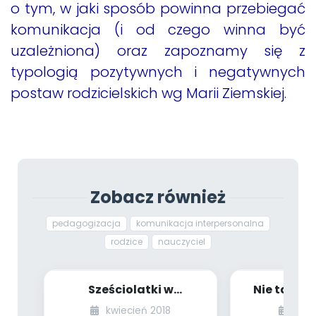
o tym, w jaki sposób powinna przebiegać
komunikacja (i od czego winna być
uzależniona) oraz zapoznamy się z
typologią pozytywnych i negatywnych
postaw rodzicielskich wg Marii Ziemskiej.
Zobacz również
pedagogizacja
komunikacja interpersonalna
rodzice
nauczyciel
Sześciolatki w
Nie taki b
przedszkolu. Jak
stra
kwiecień 2018
styc