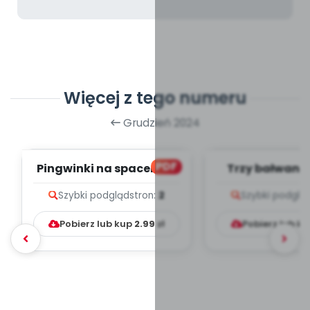
Więcej z tego numeru
Grudzień 2024
PDF
Pingwinki na spacerze -
Trzy bałwanki
zapis melodii i tekst
melodii i t
Szybki podgląd
stron:
2
Szybki podglą
Pobierz lub kup
2.99
zł
Pobierz lub k