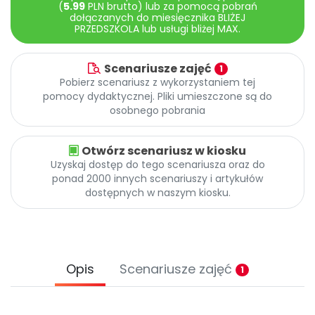
(
5.99
PLN brutto) lub za pomocą pobrań
dołączanych do miesięcznika BLIŻEJ
PRZEDSZKOLA lub usługi bliżej MAX.
Scenariusze zajęć
1
Pobierz scenariusz z wykorzystaniem tej
pomocy dydaktycznej. Pliki umieszczone są do
osobnego pobrania
Otwórz scenariusz w kiosku
Uzyskaj dostęp do tego scenariusza oraz do
ponad 2000 innych scenariuszy i artykułów
dostępnych w naszym kiosku.
Opis
Scenariusze zajęć
1