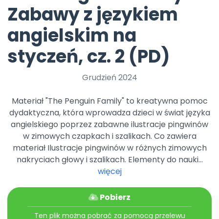
Archiwalne numery
Zabawy z językiem
Promocje
Pomoc
angielskim na
styczeń, cz. 2 (PD)
Grudzień 2024
Materiał "The Penguin Family" to kreatywna pomoc
dydaktyczna, która wprowadza dzieci w świat języka
angielskiego poprzez zabawne ilustracje pingwinów
w zimowych czapkach i szalikach. Co zawiera
materiał Ilustracje pingwinów w różnych zimowych
nakryciach głowy i szalikach. Elementy do nauki...
więcej
Pobierz
Ten plik można pobrać za pomocą przelewu