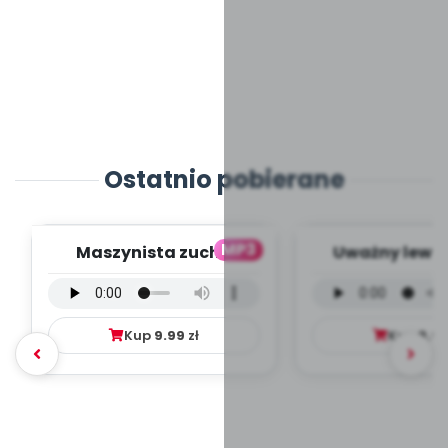
Ostatnio pobierane
MP3
Maszynista zuch -
Uważny lew -
wersja wokalna (PD,
wokalna (PD
mp3)
Kup
9.99
zł
Kup
9.9