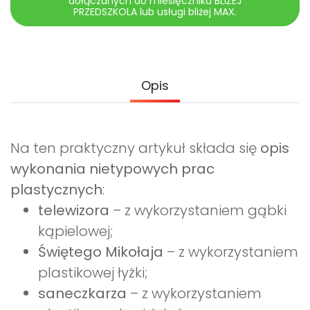
dołączanych do miesięcznika BLIŻEJ
Archiwalne numery
PRZEDSZKOLA lub usługi bliżej MAX.
Promocje
Pomoc
Opis
Na ten praktyczny artykuł składa się
opis
wykonania nietypowych prac
plastycznych
:
telewizora
– z wykorzystaniem gąbki
kąpielowej;
Świętego Mikołaja
– z wykorzystaniem
plastikowej łyżki;
saneczkarza
– z wykorzystaniem