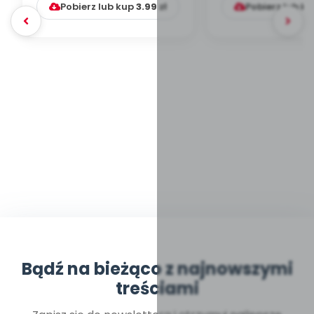
Pobierz lub kup
3.99
zł
Pobierz lub k
Bądź na bieżąco z najnowszymi
treściami