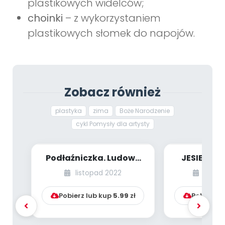
plastikowych widelców;
choinki
– z wykorzystaniem
plastikowych słomek do napojów.
Zobacz również
plastyka
zima
Boże Narodzenie
cykl Pomysły dla artysty
Podłaźniczka. Ludowe
JESIENNE 
ozdoby świąteczne
PLASTYCZN
listopad 2022
paździ
Pobierz lub kup
5.99
zł
Pobierz l