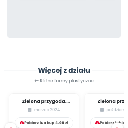
Więcej z działu
Różne formy plastyczne
Zielona przygoda.
Zielona prz
Wiosenny medal
Recyklingowa 
marzec 2024
październi
sensoryc
Pobierz lub kup
4.99
zł
Pobierz lub k