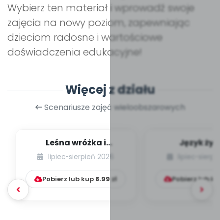
Wybierz ten materiał i wprowadź swoje
zajęcia na nowy poziom, zapewniając
dzieciom radosne i wartościowe
doświadczenia edukacyjne!
Więcej z działu
Scenariusze zajęć wieloobszarowych
Leśna wróżka i
Język żyr
przyjaciele
lipiec-sierpień 2026
lipiec-sierp
Pobierz lub kup
8.99
zł
Pobierz lub k