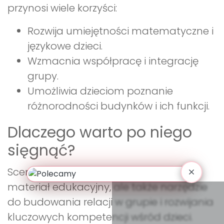
przynosi wiele korzyści:
Rozwija umiejętności matematyczne i
językowe dzieci.
Wzmacnia współpracę i integrację
grupy.
Umożliwia dzieciom poznanie
różnorodności budynków i ich funkcji.
Dlaczego warto po niego
sięgnąć?
Scenariusz "Tak mieszkamy" to nie tylko
materiał edukacyjny, ale także narzędzie
do budowania relacji w grupie i rozwijania
kluczowych kompetencji wśród dzieci.