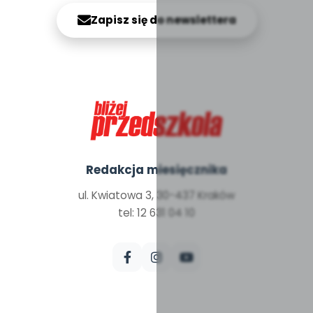
Zapisz się do newslettera
Redakcja miesięcznika
ul. Kwiatowa 3, 30-437 Kraków
tel: 12 631 04 10