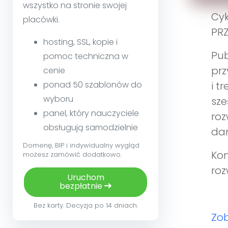
wszystko na stronie swojej
Cyk
placówki.
PRZ
hosting, SSL, kopie i
Pub
pomoc techniczna w
prz
cenie
ponad 50 szablonów do
i t
wyboru
sze
panel, który nauczyciele
roz
obsługują samodzielnie
da
Domenę, BIP i indywidualny wygląd
Kom
możesz zamówić dodatkowo.
roz
Uruchom
bezpłatnie
Bez karty. Decyzja po 14 dniach.
Zob