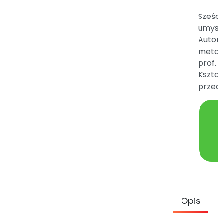
Sześc
umysł
Autor
meto
prof.
Kszta
przed
Opis