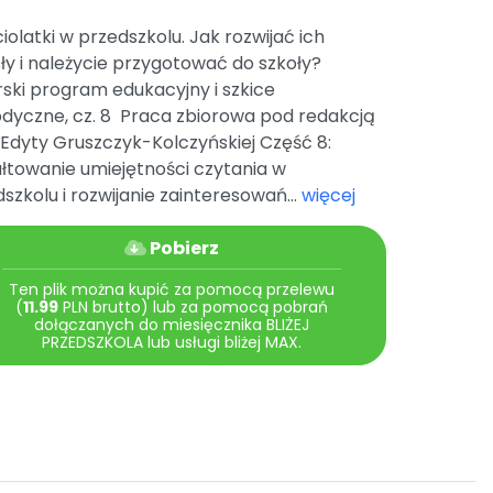
iolatki w przedszkolu. Jak rozwijać ich
y i należycie przygotować do szkoły?
ski program edukacyjny i szkice
dyczne, cz. 8 Praca zbiorowa pod redakcją
 Edyty Gruszczyk-Kolczyńskiej Część 8:
łtowanie umiejętności czytania w
szkolu i rozwijanie zainteresowań...
więcej
Pobierz
Ten plik można kupić za pomocą przelewu
(
11.99
PLN brutto) lub za pomocą pobrań
dołączanych do miesięcznika BLIŻEJ
PRZEDSZKOLA lub usługi bliżej MAX.