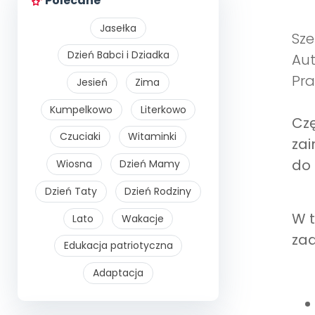
Polecane
Jasełka
Sze
Dzień Babci i Dziadka
Aut
Pra
Jesień
Zima
Kumpelkowo
Literkowo
Czę
Czuciaki
Witaminki
zai
do 
Wiosna
Dzień Mamy
Dzień Taty
Dzień Rodziny
W t
Lato
Wakacje
za
Edukacja patriotyczna
Adaptacja