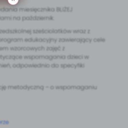
dania miesięcznika BLIŻEJ
ami na październik.
zedszkolnej sześciolatków wraz z
 program edukacyjny zawierający cele
isem wzorcowych zajęć z
 dotyczące wspomagania dzieci w
ień, odpowiednio do specyfiki
kację metodyczną – o wspomaganiu
rze