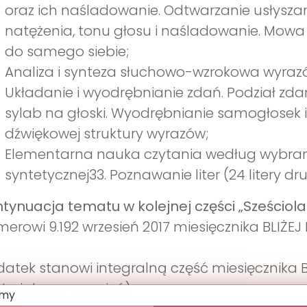
oraz ich naśladowanie. Odtwarzanie usłysza
natężenia, tonu głosu i naśladowanie. Mow
do samego siebie;
Analiza i synteza słuchowo-wzrokowa wyrazó
Układanie i wyodrębnianie zdań. Podział zda
sylab na głoski. Wyodrębnianie samogłosek i
dźwiękowej struktury wyrazów;
Elementarna nauka czytania według wybran
syntetycznej33. Poznawanie liter (24 litery dr
tynuacja tematu w kolejnej części „Sześciol
erowi 9.192 wrzesień 2017 miesięcznika BLIŻE
atek stanowi integralną część miesięcznika B
eriały na wrzesień).