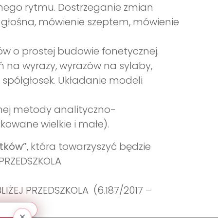
nego rytmu. Dostrzeganie zmian
a głośna, mówienie szeptem, mówienie
w o prostej budowie fonetycznej.
ń na wyrazy, wyrazów na sylaby,
 spółgłosek. Układanie modeli
ej metody analityczno-
ukowane wielkie i małe).
atków”
, która towarzyszyć będzie
J PRZEDSZKOLA
LIŻEJ PRZEDSZKOLA (6.187/2017 –