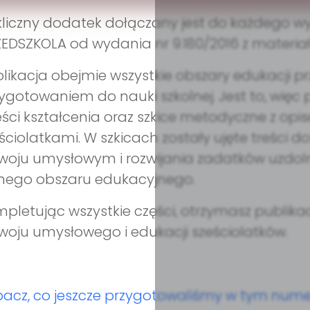
liczny dodatek dołączany jest do każdego wy
EDSZKOLA od wydania nr 9.180/2016 z materiał
likacja obejmie wszystkie obszary edukacji pr
ygotowaniem do nauki szkolnej. Jest to, więc
reści kształcenia oraz szkice metodyczne z op
ściolatkami. W szkicach zostały ujęte treści
woju umysłowym i rozwijania zadatków uzdoln
nego obszaru edukacyjnego.
pletując wszystkie części, otrzymasz publi
woju umysłowego i edukacji sześciolatków.
acz, co jeszcze przygotowaliśmy w tym nume