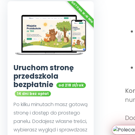
Uruchom stronę
przedszkola
bezpłatnie
od 218 zł/rok
Kon
14 dni bez opłat
num
Po kilku minutach masz gotową
stronę i dostęp do prostego
Dod
panelu. Dodajesz własne treści,
mat
wybierasz wygląd i sprawdzasz