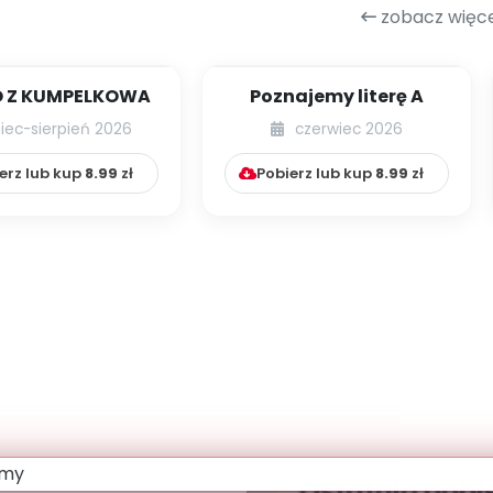
zobacz więce
 Z KUMPELKOWA
Poznajemy literę A
piec-sierpień 2026
czerwiec 2026
erz lub kup
8.99
zł
Pobierz lub kup
8.99
zł
Ostatnio pobi