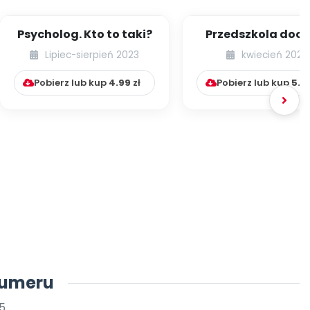
Psycholog. Kto to taki?
Przedszkola dook
świata – Meksy
Lipiec-sierpień 2023
kwiecień 2023
Pobierz lub kup
4.99
zł
Pobierz lub kup
5.9
numeru
5