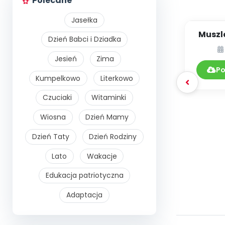
Polecane
Jasełka
Muszl
Dzień Babci i Dziadka
Jesień
Zima
Po
Kumpelkowo
Literkowo
Czuciaki
Witaminki
Wiosna
Dzień Mamy
Dzień Taty
Dzień Rodziny
Lato
Wakacje
Edukacja patriotyczna
Adaptacja