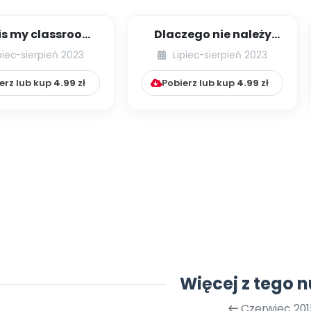
is my classroom!
Dlaczego nie należy
dea leśnego
ubierać dzieciom
piec-sierpień 2023
Lipiec-sierpień 2023
szkola w Wielk...
butów, czyli popra...
erz lub kup
4.99
zł
Pobierz lub kup
4.99
zł
Więcej z tego 
Czerwiec 201