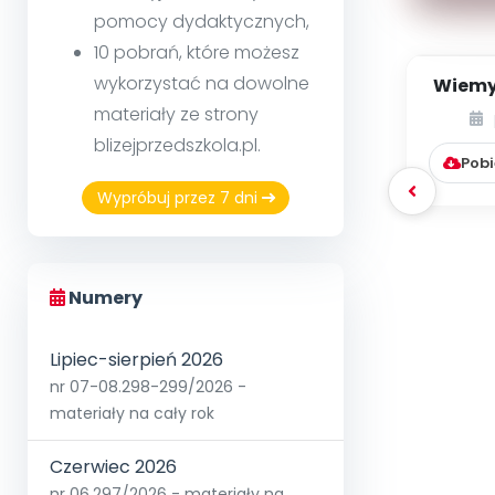
pomocy dydaktycznych,
10 pobrań, które możesz
wykorzystać na dowolne
Wiemy,
jak j
materiały ze strony
blizejprzedszkola.pl.
Pobi
Wypróbuj przez 7 dni
Numery
Lipiec-sierpień 2026
nr 07-08.298-299/2026 -
materiały na cały rok
Czerwiec 2026
nr 06.297/2026 - materiały na