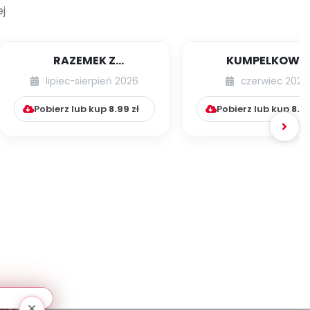
j
RAZEMEK Z
KUMPELKOWO
KUMPELKOWA
lipiec-sierpień 2026
czerwiec 2026
Pobierz lub kup
8.99
zł
Pobierz lub kup
8.9
erane