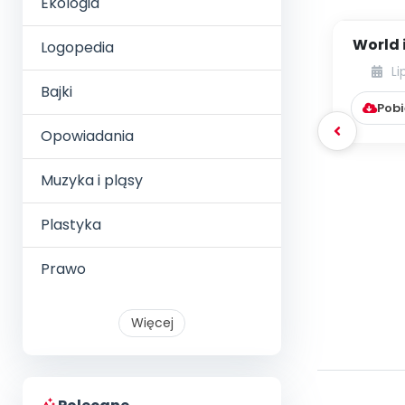
Ekologia
World 
Logopedia
I
Li
przed
Bajki
Pobi
Opowiadania
Muzyka i pląsy
Plastyka
Prawo
Więcej