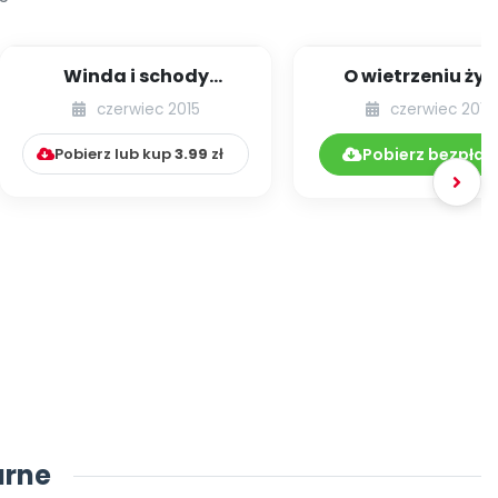
Winda i schody
O wietrzeniu życ
ruchome
czerwiec 2015
czerwiec 2015
Pobierz lub kup
3.99
zł
Pobierz bezpłat
arne