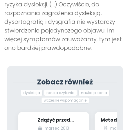
ryzyka dysleksji. (…) Oczywiście, do
rozpoznania zagrożenia dysleksją,
dysortografią i dysgrafią nie wystarczy
stwierdzenie pojedynczego objawu. Im
więcej symptomów zauważamy, tym jest
ono bardziej prawdopodobne.
Zobacz również
dysleksja
nauka czytania
nauka pisania
wczesne wspomaganie
Zdążyć przed
Metoda Dob
dysleksją… (propozycje
Marty Bogd
marzec 2013
magazyn s