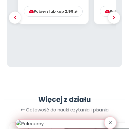
ćwiczeń doskonalący...
efekty
Pobierz lub kup
2.99
zł
Pobierz l
Więcej z działu
Gotowość do nauki czytania i pisania