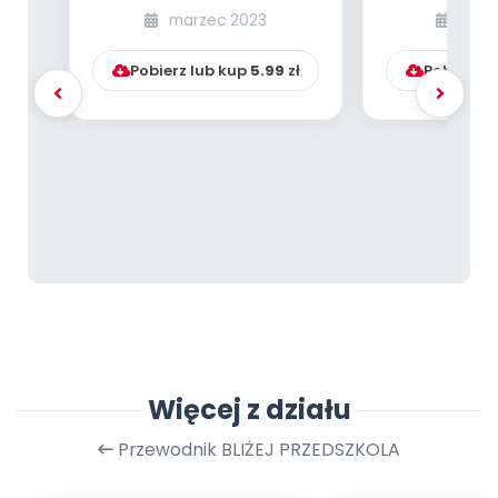
świata – Włochy
jaskinio
marzec 2023
styc
dzieci star
Pobierz lub kup
5.99
zł
Pobierz l
Więcej z działu
Przewodnik BLIŻEJ PRZEDSZKOLA