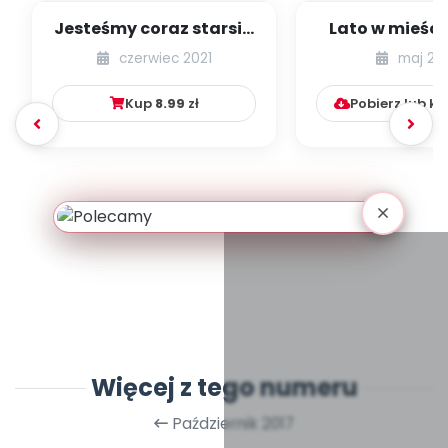
Jesteśmy coraz starsi -
Lato w mieście
zestaw
dzieci młods
czerwiec 2021
maj 20
numer 1
Kup
8.99
zł
Pobierz lub k
Więcej z tego numeru
Październik 2017