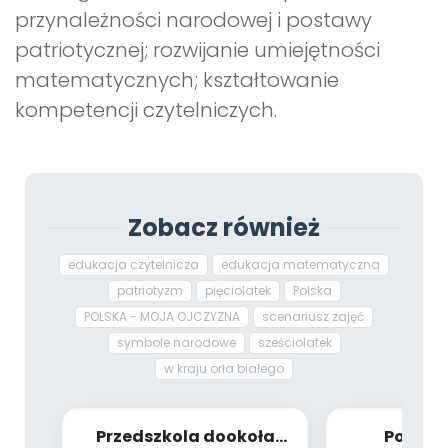
przynależności narodowej i postawy
patriotycznej; rozwijanie umiejętności
matematycznych; kształtowanie
kompetencji czytelniczych.
Zobacz również
edukacja czytelnicza
edukacja matematyczna
patriotyzm
pięciolatek
Polska
POLSKA - MOJA OJCZYZNA
scenariusz zajęć
symbole narodowe
sześciolatek
w kraju orła białego
Przedszkola dookoła
Poznaj