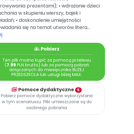
rowywania prezentami); • wdrażanie dzieci
uchania w skupieniu wierszy, bajek i
adań; • doskonalenie umiejętności
iadania się na temat utworów litera...
j
Pobierz
Ten plik można kupić za pomocą przelewu
(
7.99
PLN brutto) lub za pomocą pobrań
dołączanych do miesięcznika BLIŻEJ
PRZEDSZKOLA lub usługi bliżej MAX.
Pomoce dydaktyczne
5
Pobierz pomoce dydaktyczne wykorzystane
w tym scenariuszu. Pliki umieszczone są do
osobnego pobrania