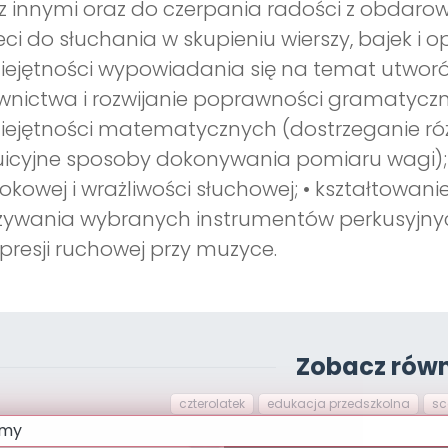
 z innymi oraz do czerpania radości z obdaro
eci do słuchania w skupieniu wierszy, bajek i
ejętności wypowiadania się na temat utworó
wnictwa i rozwijanie poprawności gramatyczne
ejętności matematycznych (dostrzeganie róż
uicyjne sposoby dokonywania pomiaru wagi);
okowej i wrażliwości słuchowej; • kształtowan
ywania wybranych instrumentów perkusyjnych
presji ruchowej przy muzyce.
Zobacz równ
czterolatek
edukacja przedszkolna
sc