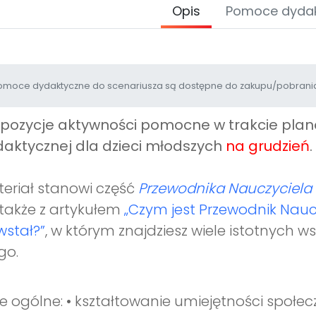
Opis
Pomoce dyda
moce dydaktyczne do scenariusza są dostępne do zakupu/pobrania
opozycje aktywności pomocne w trakcie pl
aktycznej dla dzieci młodszych
na grudzień
.
eriał stanowi część
Przewodnika Nauczyciela 
 także z artykułem
„Czym jest Przewodnik Nauc
stał?”
, w którym znajdziesz wiele istotnych 
go.
e ogólne: • kształtowanie umiejętności społec