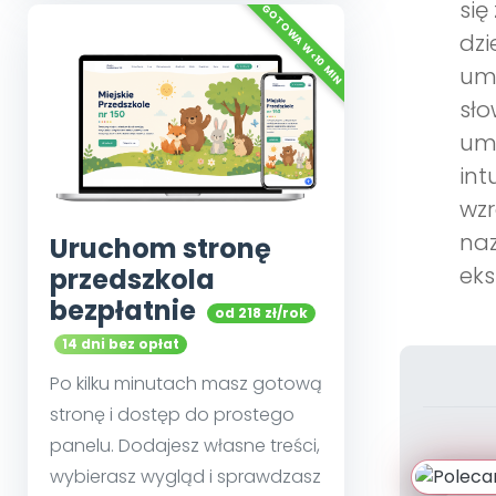
się
dzi
umi
sło
umi
int
wzr
naz
Uruchom stronę
eks
przedszkola
bezpłatnie
od 218 zł/rok
14 dni bez opłat
Po kilku minutach masz gotową
stronę i dostęp do prostego
panelu. Dodajesz własne treści,
wybierasz wygląd i sprawdzasz