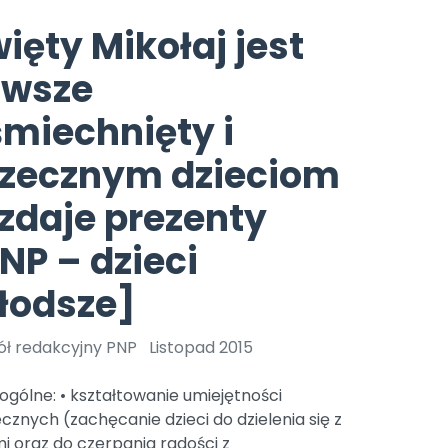
e
y
Gotowa w mniej niż 10 min • 14 dni bez opłat
Zobacz nas na Instagramie
Bliżej Pieska
ięty Mikołaj jest
Pomoc zwierzętom
TikTok
awsze
Nowości
Zobacz nas na TikToku
wej
Książka (dla) Przedszkolaka
Zapowiedzi
miechnięty i
Promowanie czytelnictwa
YouTube
zkoli
Polecamy
Filmy edukacyjne
rzecznym dzieciom
osk Online.
5 czerwca 2024 r. uzyskała
Promocje
zdaje prezenty
19 r. Nr decyzji:
Archiwalne numery
NP – dzieci
Pomoc
łodsze]
ół redakcyjny PNP
Listopad 2015
ogólne: • kształtowanie umiejętności
cznych (zachęcanie dzieci do dzielenia się z
i oraz do czerpania radości z