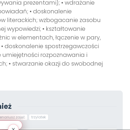
wywania prezentami); • wdrażanie
 opowiadań; • doskonalenie
w literackich; wzbogacanie zasobu
j wypowiedzi; • kształtowanie
nic w elementach, łączenie w pary,
 • doskonalenie spostrzegawczości
ie umiejętności rozpoznawania i
; • stwarzanie okazji do swobodnej
ież
enariusz zajęć
trzylatek