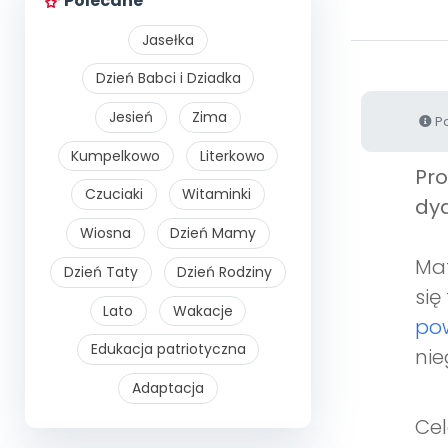
Polecane
Jasełka
Dzień Babci i Dziadka
Jesień
Zima
Po
Kumpelkowo
Literkowo
Pr
Czuciaki
Witaminki
dyd
Wiosna
Dzień Mamy
Mat
Dzień Taty
Dzień Rodziny
się
Lato
Wakacje
pow
Edukacja patriotyczna
nie
Adaptacja
Cel