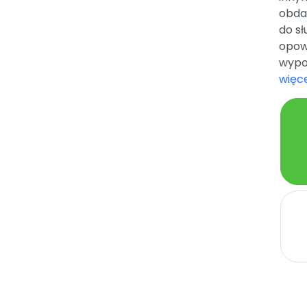
obda
do sł
opowi
wypow
więce