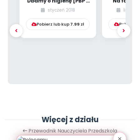
Dbamy o higienę [PBP -
Na farmie
dzieci młodsze - numer
styczeń 2018
lipiec-s
4]
Pobierz lub kup
7.99
zł
Pobierz l
Więcej z działu
Przewodnik Nauczyciela Przedszkola