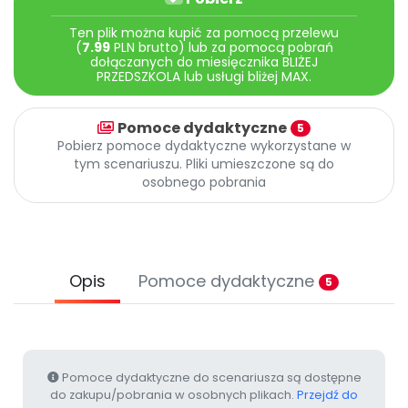
Archiwalne numery
Promocje
Ten plik można kupić za pomocą przelewu
(
7.99
PLN brutto) lub za pomocą pobrań
Pomoc
dołączanych do miesięcznika BLIŻEJ
PRZEDSZKOLA lub usługi bliżej MAX.
Pomoce dydaktyczne
5
Pobierz pomoce dydaktyczne wykorzystane w
tym scenariuszu. Pliki umieszczone są do
osobnego pobrania
Opis
Pomoce dydaktyczne
5
Pomoce dydaktyczne do scenariusza są dostępne
do zakupu/pobrania w osobnych plikach.
Przejdź do