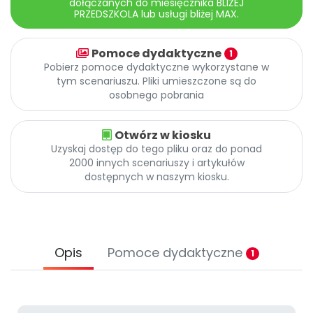
dołączanych do miesięcznika BLIŻEJ
Promocje
PRZEDSZKOLA lub usługi bliżej MAX.
Pomoc
Pomoce dydaktyczne
1
Pobierz pomoce dydaktyczne wykorzystane w
tym scenariuszu. Pliki umieszczone są do
osobnego pobrania
Otwórz w kiosku
Uzyskaj dostęp do tego pliku oraz do ponad
2000 innych scenariuszy i artykułów
dostępnych w naszym kiosku.
Opis
Pomoce dydaktyczne
1