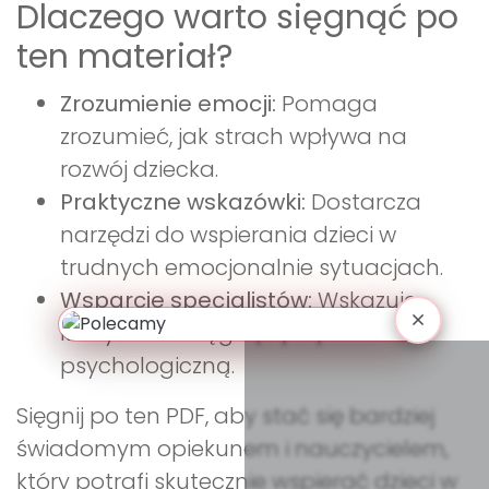
Dlaczego warto sięgnąć po
ten materiał?
Zrozumienie emocji:
Pomaga
zrozumieć, jak strach wpływa na
rozwój dziecka.
Praktyczne wskazówki:
Dostarcza
narzędzi do wspierania dzieci w
trudnych emocjonalnie sytuacjach.
Wsparcie specjalistów:
Wskazuje,
kiedy warto sięgnąć po pomoc
psychologiczną.
Sięgnij po ten PDF, aby stać się bardziej
świadomym opiekunem i nauczycielem,
który potrafi skutecznie wspierać dzieci w