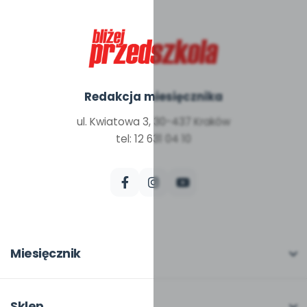
Redakcja miesięcznika
ul. Kwiatowa 3, 30-437 Kraków
tel: 12 631 04 10
Miesięcznik
O miesięczniku
W numerze
Sklep