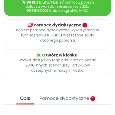
Archiwalne numery
(
8.99
PLN brutto) lub za pomocą pobrań
dołączanych do miesięcznika BLIŻEJ
Promocje
PRZEDSZKOLA lub usługi bliżej MAX.
Pomoc
Pomoce dydaktyczne
1
Pobierz pomoce dydaktyczne wykorzystane w
tym scenariuszu. Pliki umieszczone są do
osobnego pobrania
Otwórz w kiosku
Uzyskaj dostęp do tego pliku oraz do ponad
2000 innych scenariuszy i artykułów
dostępnych w naszym kiosku.
Opis
Pomoce dydaktyczne
1