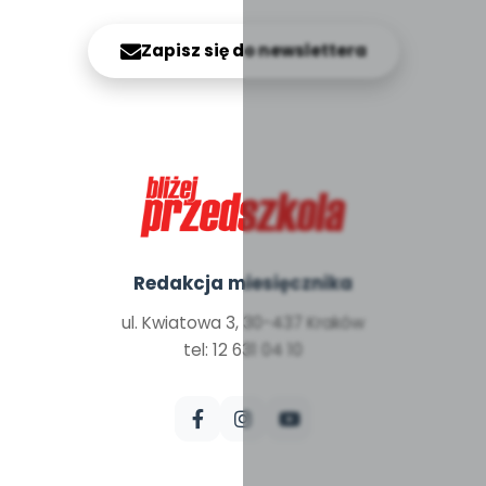
Zapisz się do newslettera
Redakcja miesięcznika
ul. Kwiatowa 3, 30-437 Kraków
tel: 12 631 04 10