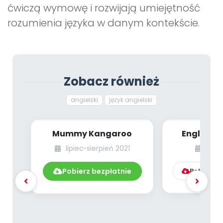
ćwiczą wymowę i rozwijają umiejętność
rozumienia języka w danym kontekście.
Zobacz również
angielski
język angielski
Mummy Kangaroo
English Co
[dzieci 
lipiec-sierpień 2021
grud
MATERIAŁ
Pobierz bezpłatnie
Pobierz l