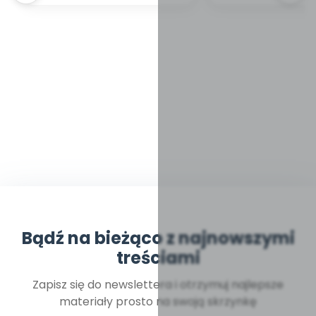
Bądź na bieżąco z najnowszymi
treściami
Zapisz się do newslettera i otrzymuj najlepsze
materiały prosto na swoją skrzynkę