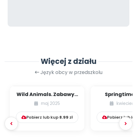
Więcej z działu
Język obcy w przedszkolu
Wild Animals. Zabawy z
Springtime 
językiem angielskim na
Zabawy z ję
maj 2025
kwiecień 
czerwiec...
angielskim 
Pobierz lub kup
8.99
zł
Pobierz lub k