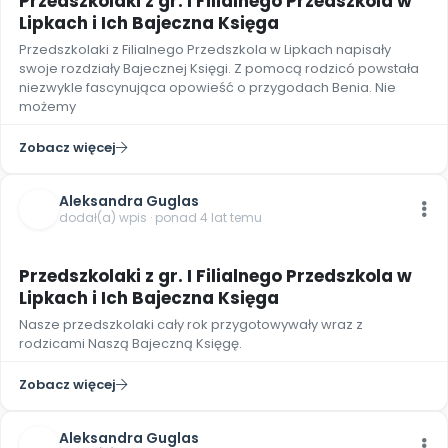
Przedszkolaki z gr. I Filialnego Przedszkola w
Promocje
Lipkach i Ich Bajeczna Księga
Pomoc
Przedszkolaki z Filialnego Przedszkola w Lipkach napisały
swoje rozdziały Bajecznej Księgi. Z pomocą rodzicó powstała
niezwykle fascynująca opowieść o przygodach Benia. Nie
możemy
Zobacz więcej
Aleksandra Guglas
dodał(a) wpis · ponad 4 lat temu
Przedszkolaki z gr. I Filialnego Przedszkola w
Lipkach i Ich Bajeczna Księga
Nasze przedszkolaki cały rok przygotowywały wraz z
rodzicami Naszą Bajeczną Księgę.
Zobacz więcej
Aleksandra Guglas