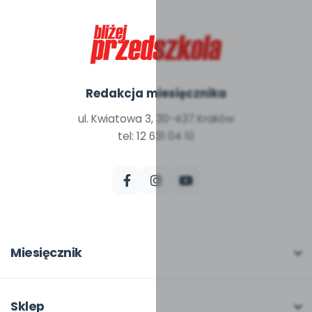
Redakcja miesięcznika
ul. Kwiatowa 3, 30-437 Kraków
tel: 12 631 04 10
Miesięcznik
O miesięczniku
W numerze
Sklep