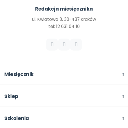
Redakcja miesięcznika
ul. Kwiatowa 3, 30-437 Kraków
tel: 12 631 04 10
Miesięcznik
O miesięczniku
W numerze
Sklep
Scenariusze i artykuły
Pełna oferta
Pomoce dydaktyczne
Moje zakupy
Szkolenia
Archiwum
Dla autorów