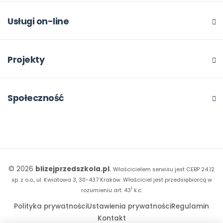
O szkoleniach
Dla autorów
Odbiory i kontakt
Online
Usługi on-line
Program Skarbonka
Otwarte
bliżej MAX
Rabat dla przedszkoli
Dla rad pedagogicznych
Moja Płytoteka
Projekty
Konferencje
Platforma Edukacyjna
Wszystkie projekty
18. FORUM
Kiosk online
Kumpelkowo
Społeczność
E-booki
Literkowo
Wpisy
Strona WWW dla przedszkola
Czuciaki
Konkursy
Witaminki
Facebook
© 2026
blizejprzedszkola.pl
.
Właścicielem serwisu jest CEBP 24.12
Dookoła Polski
Instagram
sp. z o.o., ul. Kwiatowa 3, 30-437 Kraków.
Właściciel jest przedsiębiorcą w
1
Sensosmyki
rozumieniu art. 43
k.c.
YouTube
Polityka prywatności
Ustawienia prywatności
Regulamin
Sprintem do maratonu
Kontakt