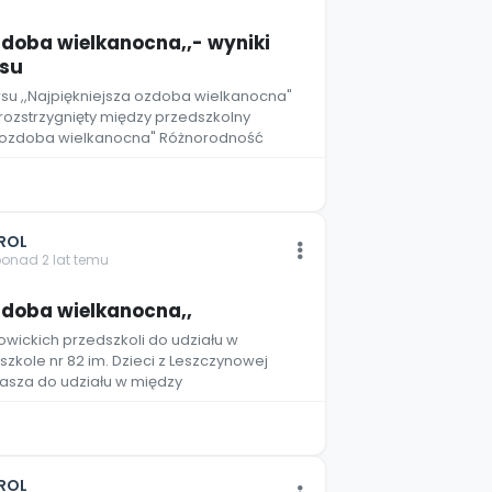
ozdoba wielkanocna,,- wyniki
rsu
rsu ,,Najpiękniejsza ozdoba wielkanocna"
ł rozstrzygnięty między przedszkolny
za ozdoba wielkanocna" Różnorodność
ROL
ponad 2 lat temu
ozdoba wielkanocna,,
owickich przedszkoli do udziału w
szkole nr 82 im. Dzieci z Leszczynowej
asza do udziału w między
ROL