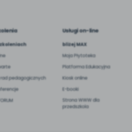
kolenia
Usługi on-line
zkoleniach
bliżej MAX
ine
Moja Płytoteka
arte
Platforma Edukacyjna
 rad pedagogicznych
Kiosk online
ferencje
E-booki
Strona WWW dla
 FORUM
przedszkola