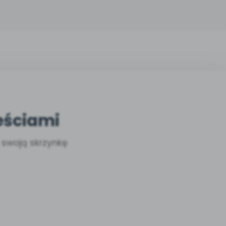
eściami
a swoją skrzynkę