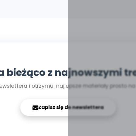
a bieżąco z najnowszymi tr
ewslettera i otrzymuj najlepsze materiały prosto n
Zapisz się do newslettera