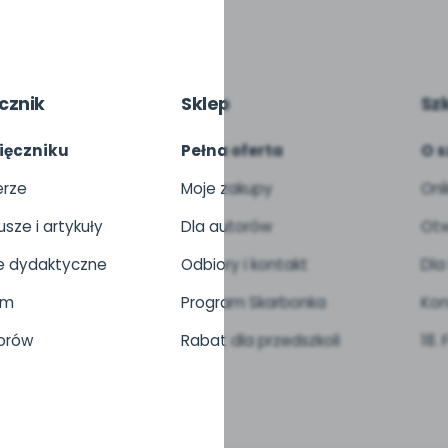
cznik
Sklep
Sz
ięczniku
Pełna oferta
O s
rze
Moje zakupy
Onl
usze i artykuły
Dla autorów
Otw
 dydaktyczne
Odbiory i kontakt
Dla
um
Program Skarbonka
Kon
orów
Rabat dla przedszkoli
18.