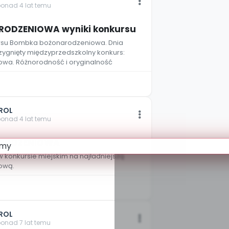
ponad 4 lat temu
ODZENIOWA wyniki konkursu
ursu Bombka bożonarodzeniowa. Dnia
trzygnięty międzyprzedszkolny konkurs:
a. Różnorodność i oryginalność
ROL
ponad 4 lat temu
RODZENIOWA
 konkursie miejskim na najładniejszą
ową.
ROL
ponad 7 lat temu