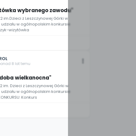
ytówka wybranego zawodu"
82 im.Dzieci z Leszczynowej Górki w
udziału w ogólnopolskim konkursie
czyk-wizytówka
ROL
ponad 8 lat temu
zdoba wielkanocna"
2 im. Dzieci z Leszczynowej Górki w
udziału w ogólnopolskim konkursie
KONKURSU: Konkurs