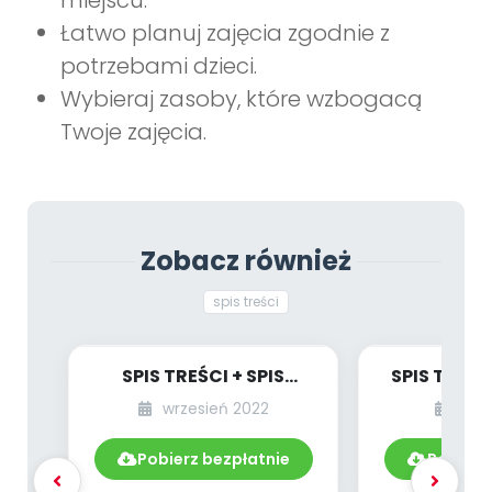
miejscu.
Łatwo planuj zajęcia zgodnie z
potrzebami dzieci.
Wybieraj zasoby, które wzbogacą
Twoje zajęcia.
Zobacz również
spis treści
SPIS TREŚCI + SPIS
SPIS TREŚC
POMOCY
wrzesień 2022
mar
DYDAKTYCZNYCH
9.252/2022
Pobierz bezpłatnie
Pobierz