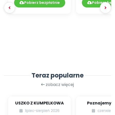
Pobierz bezpłatnie
Pobierz bez
Teraz popularne
zobacz więcej
USZKO Z KUMPELKOWA
Poznajemy li
lipiec-sierpień 2026
czerwiec 