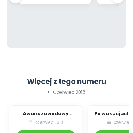
Więcej z tego numeru
Czerwiec 2018
Awans zawodowy
Po wakacjach p
nauczyciela stażysty
wrzesień, a ce
czerwiec 2018
czerwiec 
według projektu roz...
wciąż się.