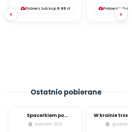
Pobierz lub kup
8.99
zł
Pobierz lub k
Ostatnio pobierane
Spacerkiem po
W krainie trze
Krakowie (inscenizacja
kwiecień 2013
grudzień 
muzyczno-ruchowa)