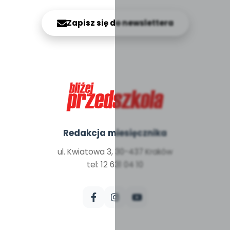
Zapisz się do newslettera
Redakcja miesięcznika
ul. Kwiatowa 3, 30-437 Kraków
tel: 12 631 04 10