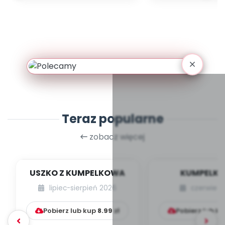
Teraz popularne
zobacz więcej
USZKO Z KUMPELKOWA
KUMPELK
lipiec-sierpień 2026
czerwiec 
Pobierz lub kup
8.99
zł
Pobierz lub k