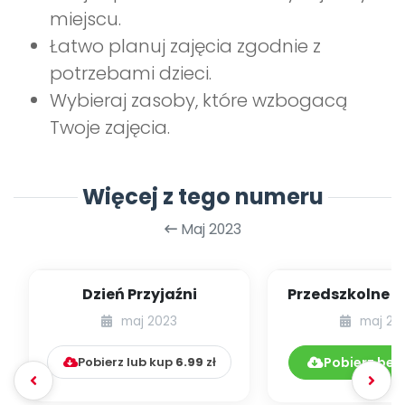
miejscu.
Łatwo planuj zajęcia zgodnie z
potrzebami dzieci.
Wybieraj zasoby, które wzbogacą
Twoje zajęcia.
Więcej z tego numeru
Maj 2023
Dzień Przyjaźni
Przedszkolne i
na czerw
maj 2023
maj 20
[zestawie
Pobierz lub kup
6.99
zł
Pobierz bez