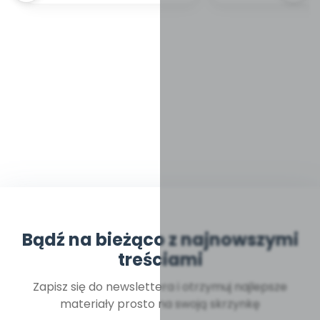
Bądź na bieżąco z najnowszymi
treściami
Zapisz się do newslettera i otrzymuj najlepsze
materiały prosto na swoją skrzynkę