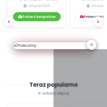
POMOCY
dzieci
listopad 2021
listopad 
DYDAKTYCZNYCH
11.242/2021
Pobierz bezpłatnie
Pobierz lub k
Teraz popularne
zobacz więcej