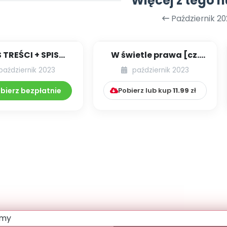
Więcej z tego 
Październik 20
S TREŚCI + SPIS
W świetle prawa [cz.
POMOCY
63] [kącik eksperta]
październik 2023
październik 2023
DAKTYCZNYCH
10.265/2023
bierz bezpłatnie
Pobierz lub kup
11.99
zł