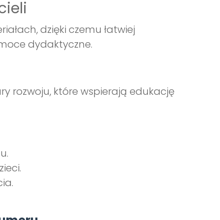
ieli
riałach, dzięki czemu łatwiej
omoce dydaktyczne.
ry rozwoju, które wspierają edukację
u.
ieci.
ia.