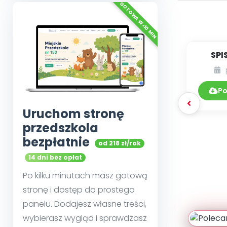
SPI
DY
Po
Uruchom stronę
przedszkola
bezpłatnie
od 218 zł/rok
14 dni bez opłat
Po kilku minutach masz gotową
stronę i dostęp do prostego
panelu. Dodajesz własne treści,
wybierasz wygląd i sprawdzasz