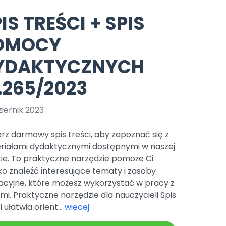
e
y
Gotowa w mniej niż 10 min • 14 dni bez opłat
Zobacz nas na Instagramie
Bliżej Pieska
IS TREŚCI + SPIS
Pomoc zwierzętom
TikTok
OMOCY
Nowości
Zobacz nas na TikToku
wej
Książka (dla) Przedszkolaka
Zapowiedzi
YDAKTYCZNYCH
Promowanie czytelnictwa
YouTube
zkoli
Polecamy
Filmy edukacyjne
.265/2023
osk Online.
5 czerwca 2024 r. uzyskała
Promocje
19 r. Nr decyzji:
iernik 2023
Archiwalne numery
rz darmowy spis treści, aby zapoznać się z
Pomoc
riałami dydaktycznymi dostępnymi w naszej
cie. To praktyczne narzędzie pomoże Ci
o znaleźć interesujące tematy i zasoby
acyjne, które możesz wykorzystać w pracy z
mi. Praktyczne narzędzie dla nauczycieli Spis
i ułatwia orient...
więcej