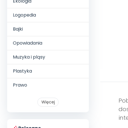
Ekologia
Logopedia
Bajki
Opowiadania
Muzyka i pląsy
Plastyka
Prawo
Pob
Więcej
dos
int