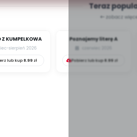
Teraz popul
zobacz więce
 Z KUMPELKOWA
Poznajemy literę A
piec-sierpień 2026
czerwiec 2026
erz lub kup
8.99
zł
Pobierz lub kup
8.99
zł