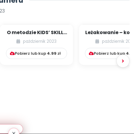
numeru
23
O metodzie KIDS’ SKILLS
Leżakowanie – ko
– DAM RADĘ! Bena
dzieci czy rodzic
październik 2023
październik 202
Furmana
Pobierz lub kup
4.99
zł
Pobierz lub kup
4.9