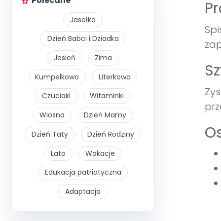
Polecane
Pr
Jasełka
Spi
Dzień Babci i Dziadka
zap
Jesień
Zima
Sz
Kumpelkowo
Literkowo
Zys
Czuciaki
Witaminki
prz
Wiosna
Dzień Mamy
Os
Dzień Taty
Dzień Rodziny
Lato
Wakacje
Edukacja patriotyczna
Adaptacja