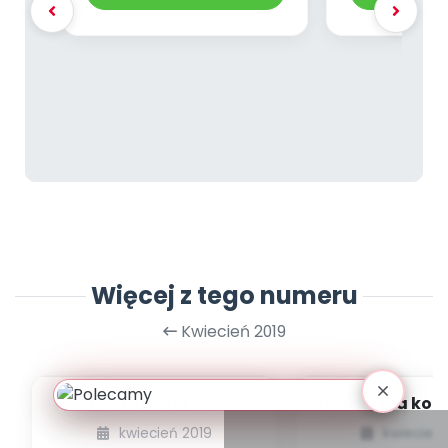
Więcej z tego numeru
Kwiecień 2019
SPIS TREŚCI + SPIS
Daltońska kon
POMOCY
w edukac
kwiecień 2019
kwiecień 
DYDAKTYCZNYCH
przedszkol