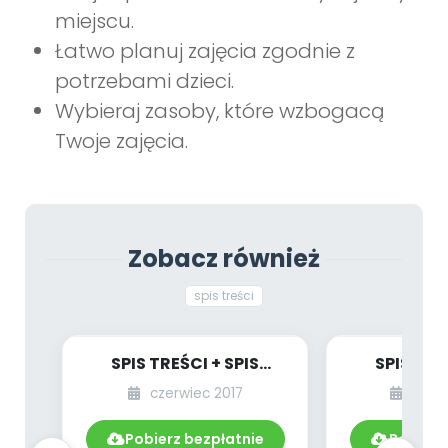
miejscu.
Łatwo planuj zajęcia zgodnie z
potrzebami dzieci.
Wybieraj zasoby, które wzbogacą
Twoje zajęcia.
Zobacz również
spis treści
SPIS TREŚCI + SPIS
SPIS TRE
POMOCY
PO
czerwiec 2017
czer
DYDAKTYCZNYCH
DYDAKT
6.189/2017
6.24
Pobierz bezpłatnie
Pobierz