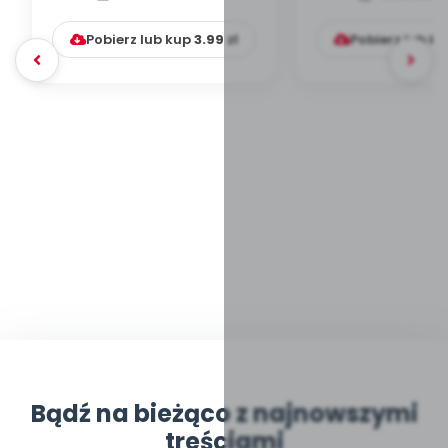
[zabawy tematyczn...
Pobierz lub kup
3.99
zł
Pobierz lub k
Bądź na bieżąco z najnowszymi
treściami