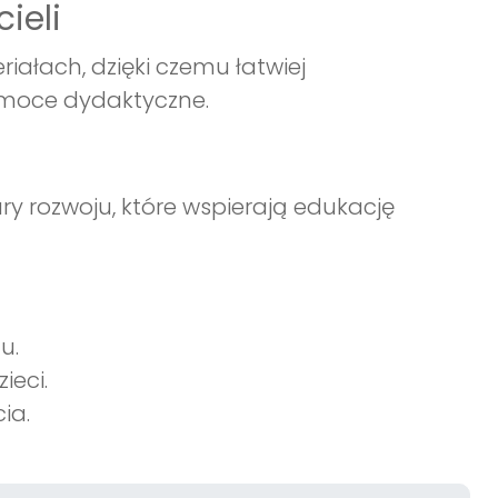
ieli
riałach, dzięki czemu łatwiej
omoce dydaktyczne.
ry rozwoju, które wspierają edukację
u.
ieci.
ia.