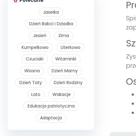
Polecane
Pr
Jasełka
Spi
Dzień Babci i Dziadka
zap
Jesień
Zima
Sz
Kumpelkowo
Literkowo
Zys
Czuciaki
Witaminki
prz
Wiosna
Dzień Mamy
Os
Dzień Taty
Dzień Rodziny
Lato
Wakacje
Edukacja patriotyczna
Adaptacja