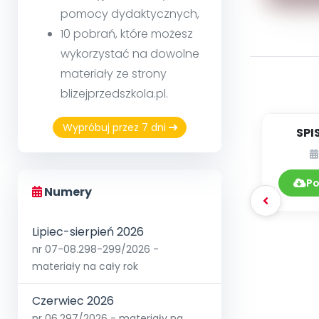
pomocy dydaktycznych,
10 pobrań, które możesz
wykorzystać na dowolne
materiały ze strony
blizejprzedszkola.pl.
Wypróbuj przez 7 dni
SPI
DY
0
Po
Numery
Lipiec-sierpień 2026
nr 07-08.298-299/2026 -
materiały na cały rok
Czerwiec 2026
nr 06.297/2026 - materiały na