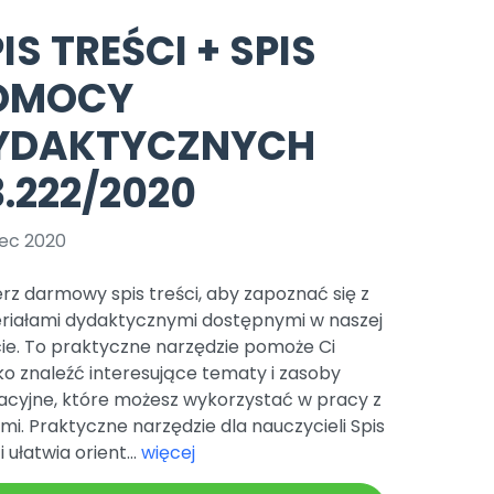
e
y
Gotowa w mniej niż 10 min • 14 dni bez opłat
Zobacz nas na Instagramie
Bliżej Pieska
IS TREŚCI + SPIS
Pomoc zwierzętom
TikTok
OMOCY
Nowości
Zobacz nas na TikToku
wej
Książka (dla) Przedszkolaka
Zapowiedzi
YDAKTYCZNYCH
Promowanie czytelnictwa
YouTube
zkoli
Polecamy
Filmy edukacyjne
.222/2020
osk Online.
5 czerwca 2024 r. uzyskała
Promocje
19 r. Nr decyzji:
ec 2020
Archiwalne numery
rz darmowy spis treści, aby zapoznać się z
Pomoc
riałami dydaktycznymi dostępnymi w naszej
cie. To praktyczne narzędzie pomoże Ci
o znaleźć interesujące tematy i zasoby
acyjne, które możesz wykorzystać w pracy z
mi. Praktyczne narzędzie dla nauczycieli Spis
i ułatwia orient...
więcej