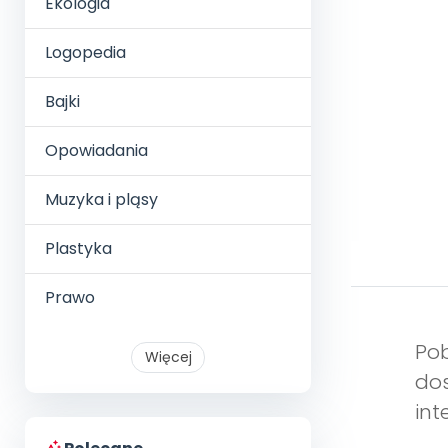
Ekologia
Logopedia
Bajki
Opowiadania
Muzyka i pląsy
Plastyka
Prawo
Pob
Więcej
dos
int