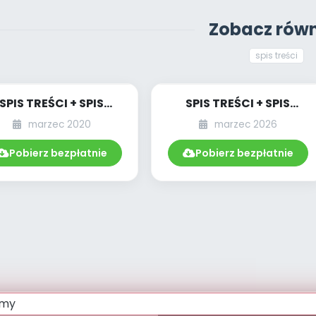
Zobacz równ
spis treści
SPIS TREŚCI + SPIS
SPIS TREŚCI + SPIS
POMOCY
POMOCY
marzec 2020
marzec 2026
DYDAKTYCZNYCH
DYDAKTYCZNYCH
03.222/2020
03.294/2026
Pobierz bezpłatnie
Pobierz bezpłatnie