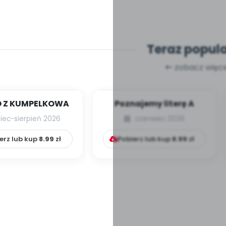
Teraz popul
zobacz więce
 Z KUMPELKOWA
Poznajemy literę A
piec-sierpień 2026
czerwiec 2026
erz lub kup
8.99
zł
Pobierz lub kup
8.99
zł