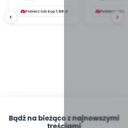
zajęć)...
przyniesie (sce
Pobierz lub kup
1.99
zł
Pobierz lub k
Bądź na bieżąco z najnowszymi
treściami