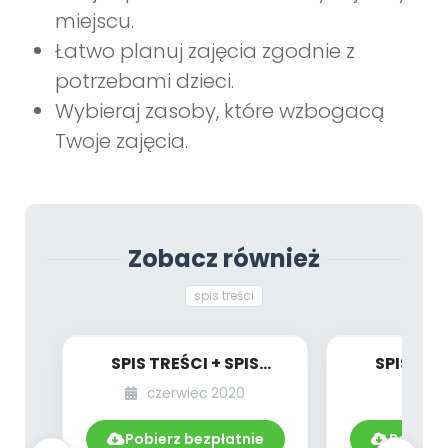
miejscu.
Łatwo planuj zajęcia zgodnie z
potrzebami dzieci.
Wybieraj zasoby, które wzbogacą
Twoje zajęcia.
Zobacz również
spis treści
SPIS TREŚCI + SPIS
SPIS TRE
POMOCY
PO
czerwiec 2020
lu
DYDAKTYCZNYCH
DYDAKT
06.225/2020
02.22
Pobierz bezpłatnie
Pobierz