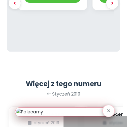
Więcej z tego numeru
Styczeń 2019
SPIS TREŚCI + SPIS
Antropocent
POMOCY
zwrot ku ped
styczeń 2019
styczeń 
DYDAKTYCZNYCH
wyzwole