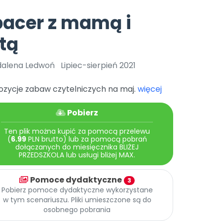
e
y
Gotowa w mniej niż 10 min • 14 dni bez opłat
Zobacz nas na Instagramie
Bliżej Pieska
acer z mamą i
Pomoc zwierzętom
TikTok
tą
Nowości
Zobacz nas na TikToku
wej
Książka (dla) Przedszkolaka
Zapowiedzi
Promowanie czytelnictwa
alena Ledwoń
Lipiec-sierpień 2021
YouTube
zkoli
Polecamy
Filmy edukacyjne
ozycje zabaw czytelniczych na maj.
więcej
osk Online.
5 czerwca 2024 r. uzyskała
Promocje
19 r. Nr decyzji:
Pobierz
Archiwalne numery
Ten plik można kupić za pomocą przelewu
Pomoc
(
6.99
PLN brutto) lub za pomocą pobrań
dołączanych do miesięcznika BLIŻEJ
PRZEDSZKOLA lub usługi bliżej MAX.
Pomoce dydaktyczne
3
Pobierz pomoce dydaktyczne wykorzystane
w tym scenariuszu. Pliki umieszczone są do
osobnego pobrania