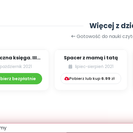
Więcej z dzi
Gotowość do nauki czytan
czna księga. III
Spacer z mamą i tatą
ycja projektu
październik 2021
lipiec-sierpień 2021
zytelniczego
bierz bezpłatnie
Pobierz lub kup
6.99
zł