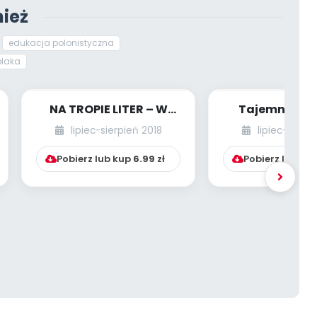
ież
edukacja polonistyczna
olaka
NA TROPIE LITER – W
Tajemnicza 
WODZIE
lipiec-sierpień 2018
lipiec-sierpi
Pobierz lub kup
6.99
zł
Pobierz lub ku