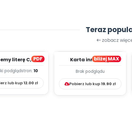
Teraz popul
zobacz więce
PDF
bliżej MAX
my literę C, cz. 1
Karta innowacji
(PD)
pedagogicznej -
ki podgląd
stron:
10
Brak podglądu
Kumpelkowo
ierz lub kup
12.00
zł
Pobierz lub kup
19.90
zł