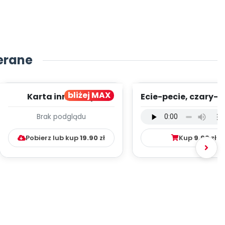
erane
bliżej MAX
Karta innowacji
Ecie-pecie, czary-m
pedagogicznej -
wersja wokalna (
Brak podglądu
Kumpelkowo
mp3)
Pobierz lub kup
19.90
zł
Kup
9.99
zł