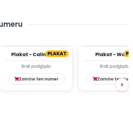
numeru
PLAKAT
PL
Plakat - Calineczka
Plakat - Wawe
Brak podglądu
Brak podglądu
Zamów ten numer
Zamów ten num