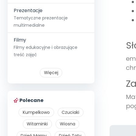
Prezentacje
Tematyczne prezentacje
multimedialne
Filmy
S
Filmy edukacyjne i obrazujące
treść zajęć
emo
chm
Więcej
Z
Mat
Polecane
pog
Kumpelkowo
Czuciaki
Witaminki
Wiosna
Dzień Mamy
Dzień Taty