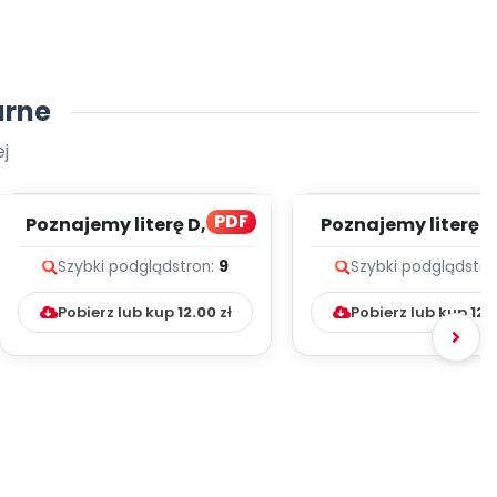
arne
j
PDF
Poznajemy literę D, cz. 1
Poznajemy literę E, 
(PD)
(PD)
Szybki podgląd
stron:
9
Szybki podgląd
stro
Pobierz lub kup
12.00
zł
Pobierz lub kup
12.