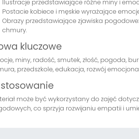
Ilustracje przedstawiające różne miny i emocj
Postacie kobiece i męskie wyrażające emocje
Obrazy przedstawiające zjawiska pogodowe: b
chmury.
łowa kluczowe
cje, miny, radość, smutek, złość, pogoda, burz
ura, przedszkole, edukacja, rozwój emocjona
astosowanie
eriał może być wykorzystany do zajęć dotycz
odowych, co sprzyja rozwijaniu empatii i umie