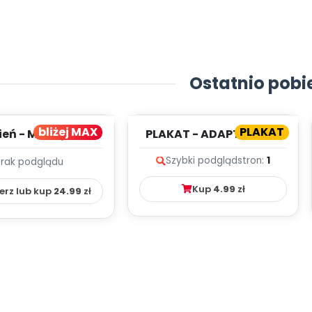
Ostatnio pobi
bliżej MAX
PLAKAT
ień - MIESIĘCZNY
PLAKAT - ADAPTACJA -
PLAN PRACY
PORADNIK DLA RODZICA
Szybki podgląd
stron:
1
Brak podglądu
HOWAWCZO –
YDAKTYC...
Kup
4.99
zł
erz lub kup
24.99
zł