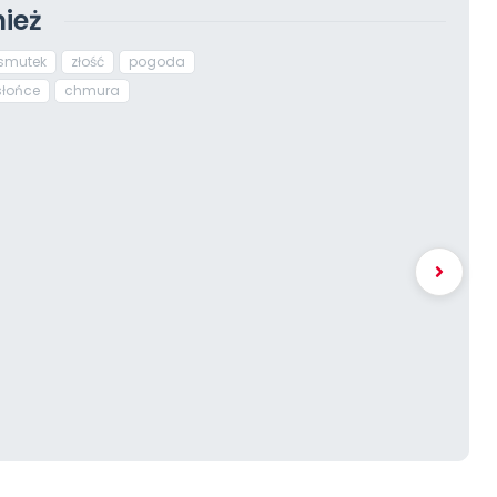
ież
smutek
złość
pogoda
słońce
chmura