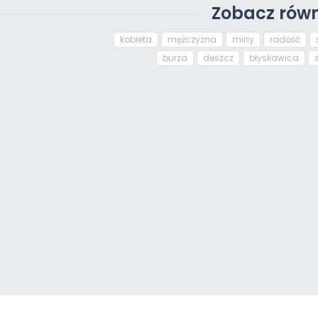
Zobacz równ
kobieta
mężczyzna
miny
radość
burza
deszcz
błyskawica