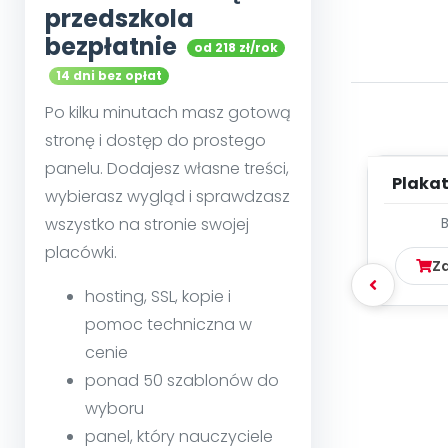
przedszkola
bezpłatnie
od 218 zł/rok
14 dni bez opłat
Po kilku minutach masz gotową
stronę i dostęp do prostego
panelu. Dodajesz własne treści,
Plakat
wybierasz wygląd i sprawdzasz
wszystko na stronie swojej
placówki.
Z
hosting, SSL, kopie i
pomoc techniczna w
cenie
ponad 50 szablonów do
wyboru
panel, który nauczyciele