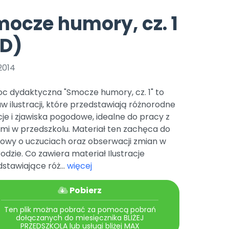
e
y
Gotowa w mniej niż 10 min • 14 dni bez opłat
Zobacz nas na Instagramie
Bliżej Pieska
ocze humory, cz. 1
Pomoc zwierzętom
TikTok
PD)
Nowości
Zobacz nas na TikToku
wej
Książka (dla) Przedszkolaka
Zapowiedzi
Promowanie czytelnictwa
2014
YouTube
zkoli
Polecamy
Filmy edukacyjne
c dydaktyczna "Smocze humory, cz. 1" to
osk Online.
5 czerwca 2024 r. uzyskała
Promocje
w ilustracji, które przedstawiają różnorodne
19 r. Nr decyzji:
e i zjawiska pogodowe, idealne do pracy z
Archiwalne numery
mi w przedszkolu. Materiał ten zachęca do
owy o uczuciach oraz obserwacji zmian w
Pomoc
odzie. Co zawiera materiał Ilustracje
stawiające róż...
więcej
Pobierz
Ten plik można pobrać za pomocą pobrań
dołączanych do miesięcznika BLIŻEJ
PRZEDSZKOLA lub usługi bliżej MAX