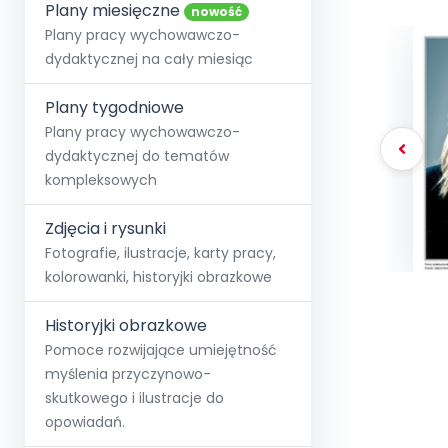
online lub stacjonarnie.
Plany miesięczne
Szko
Film
Wygr
nowość
Społeczność
Strona główna
Poznaj pakiet MAX
Wszystkie projekty
Skontaktuj się
Wit
Plany pracy wychowawczo-
O miesięczniku
O Akademii
+48 12 631 04 10
Zdro
dydaktycznej na cały miesiąc
Zam
Kio
kontakt@blizejprzedszkola.pl
Szko
E-wy
Doo
Plany tygodniowe
Pozn
Plany pracy wychowawczo-
dydaktycznej do tematów
Akredyt
Wydanie l
∞
Pakiet 
Dodaj wpis
Sen
kompleksowych
Akademia Edu
Pełen dostęp
Zob
Testuj przez 7 dni
Patr
Strefy, k
przedłużenie a
NP.5470.4.20
Zdjęcia i rysunki
Zam
Zob
Fotografie, ilustracje, karty pracy,
kolorowanki, historyjki obrazkowe
Historyjki obrazkowe
Pomoce rozwijające umiejętność
myślenia przyczynowo-
skutkowego i ilustracje do
opowiadań.