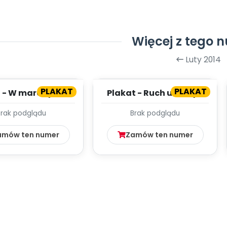
Więcej z tego 
Luty 2014
PLAKAT
PLAKAT
 - W marcu jak w
Plakat - Ruch uliczny -
garncu
plansza
Brak podglądu
Brak podglądu
amów ten numer
Zamów ten numer