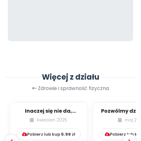
Więcej z działu
Zdrowie i sprawność fizyczna
Inaczej się nie da,
Pozwólmy dzie
dziecko to torpeda! –
dzikoś
kwiecień 2025
maj 20
czyli słów ki...
Pobierz lub kup
5.99
zł
Pobierz lub k