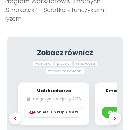
Program Warsztatów Kulinarnych
Archiwalne numery
„Smakoszki” - Sałatka z tuńczykiem i
Promocje
Pomoc
ryżem.
Zobacz również
kulinaria
przepis
smakoszki
zdrowe odżywianie
Mali kucharze
Smakoszki
wędzone
magazyn specjalny 2016
Pobierz lub kup
7.99
zł
Pobierz