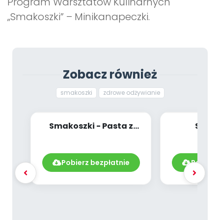
Program Warsztatów Kulinarnych
Archiwalne numery
„Smakoszki” – Minikanapeczki.
Promocje
Pomoc
Zobacz również
smakoszki
zdrowe odżywianie
Smakoszki - Pasta z
Smako
wędzonej makreli
Przekładan
and
Pobierz bezpłatnie
Pobierz