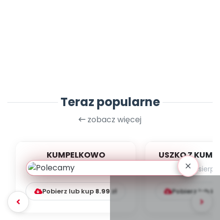
Teraz popularne
zobacz więcej
KUMPELKOWO
USZKO Z KUM
czerwiec 2026
lipiec-sierp
Pobierz lub kup
8.99
zł
Pobierz lub k