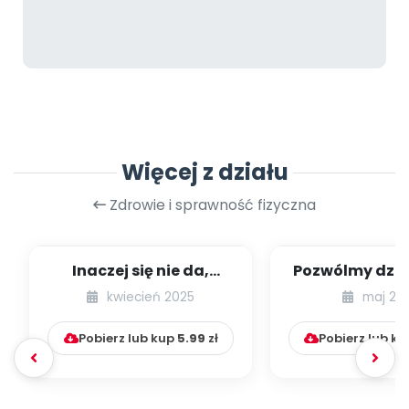
Więcej z działu
Zdrowie i sprawność fizyczna
Inaczej się nie da,
Pozwólmy dzie
dziecko to torpeda! –
dzikoś
kwiecień 2025
maj 20
czyli słów ki...
Pobierz lub kup
5.99
zł
Pobierz lub k