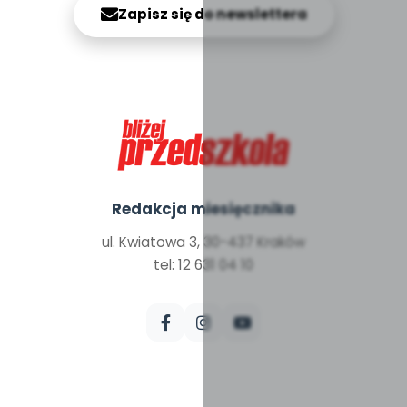
Zapisz się do newslettera
Redakcja miesięcznika
ul. Kwiatowa 3, 30-437 Kraków
tel: 12 631 04 10