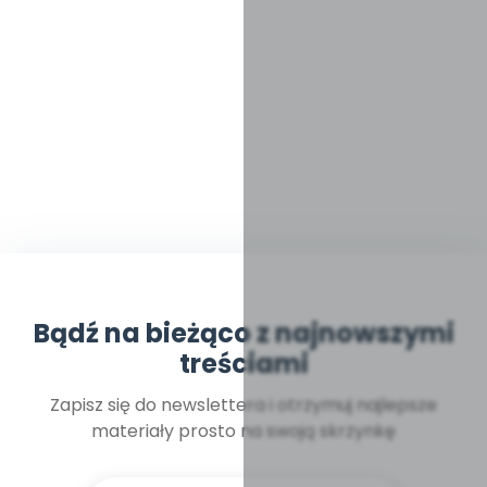
Bądź na bieżąco z najnowszymi
treściami
Zapisz się do newslettera i otrzymuj najlepsze
materiały prosto na swoją skrzynkę