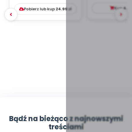
DYDAKTYC...
Kup
4.9
Pobierz lub kup
24.99
zł
Bądź na bieżąco z najnowszymi
treściami