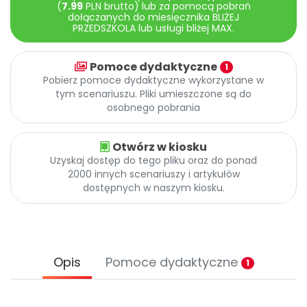
Archiwalne numery
(
7.99
PLN brutto) lub za pomocą pobrań
dołączanych do miesięcznika BLIŻEJ
Promocje
PRZEDSZKOLA lub usługi bliżej MAX.
Pomoc
Pomoce dydaktyczne
1
Pobierz pomoce dydaktyczne wykorzystane w
tym scenariuszu. Pliki umieszczone są do
osobnego pobrania
Otwórz w kiosku
Uzyskaj dostęp do tego pliku oraz do ponad
2000 innych scenariuszy i artykułów
dostępnych w naszym kiosku.
Opis
Pomoce dydaktyczne
1