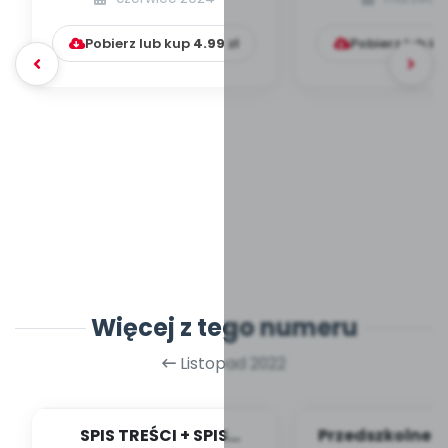
rzeczy? Psychologia l...
przyczyny, di
Pobierz lub kup
4.99
zł
Pobierz lub k
Więcej z tego numeru
Listopad 2022
SPIS TREŚCI + SPIS
Przedszkolne i