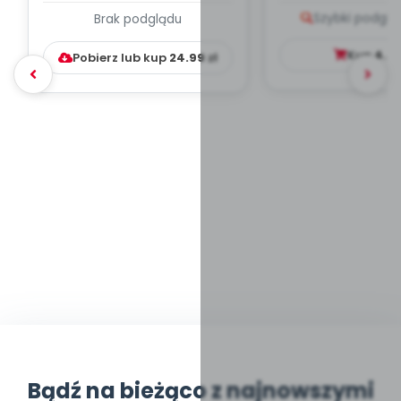
PLAN PRACY
PORADNIK DLA 
Szybki podglą
Brak podglądu
WYCHOWAWCZO –
DYDAKTYC...
Kup
4.9
Pobierz lub kup
24.99
zł
Bądź na bieżąco z najnowszymi