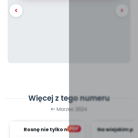
Więcej z tego numeru
Marzec 2024
PDF
Rosnę nie tylko na
Na wiejskim po
wiosnę - zapis melodii i
zapis melodii 