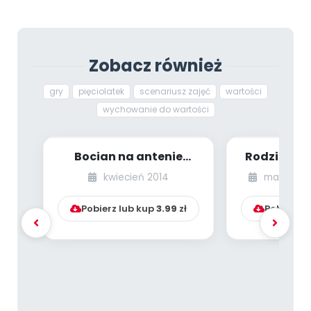
Zobacz również
gry
pięciolatek
scenariusz zajęć
wartości
wychowanie do wartości
Bocian na antenie
Rodzinne u
Radia Smyk SM
kwiecień 2014
magazyn s
(Baśniowa Kapela)
Pobierz lub kup
3.99
zł
Pobierz l