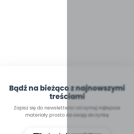
Bądź na bieżąco z najnowszymi
treściami
Zapisz się do newslettera i otrzymuj najlepsze
materiały prosto na swoją skrzynkę