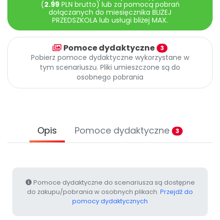
Archiwalne numery
(
2.99
PLN brutto) lub za pomocą pobrań
dołączanych do miesięcznika BLIŻEJ
Promocje
PRZEDSZKOLA lub usługi bliżej MAX.
Pomoc
Pomoce dydaktyczne
3
Pobierz pomoce dydaktyczne wykorzystane w
tym scenariuszu. Pliki umieszczone są do
osobnego pobrania
Opis
Pomoce dydaktyczne
3
Pomoce dydaktyczne do scenariusza są dostępne
do zakupu/pobrania w osobnych plikach.
Przejdź do
pomocy dydaktycznych