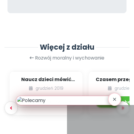
Więcej z działu
Rozwój moralny i wychowanie
Naucz dzieci mówić
Czasem przeg
„dzień dobry” bez
ale się nie ob
grudzień 2019
grudzień 
przypominania...
Pobierz lub kup
3.99
zł
Pobierz bez