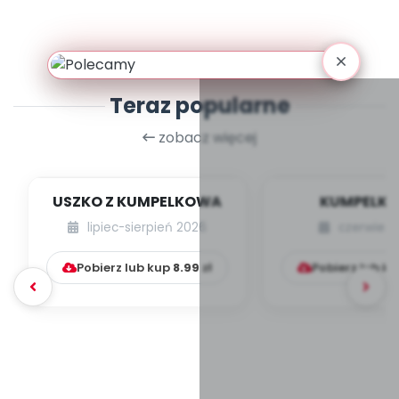
Teraz popularne
zobacz więcej
USZKO Z KUMPELKOWA
KUMPELK
lipiec-sierpień 2026
czerwiec 
Pobierz lub kup
8.99
zł
Pobierz lub k