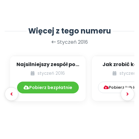
Więcej z tego numeru
Styczeń 2016
Najsilniejszy zespół pod
Jak zrobić ko
słońcem, czyli o
zrobić mi
styczeń 2016
styczeń 
synergii
polarneg
[propozycj
Pobierz bezpłatnie
Pobierz lub k