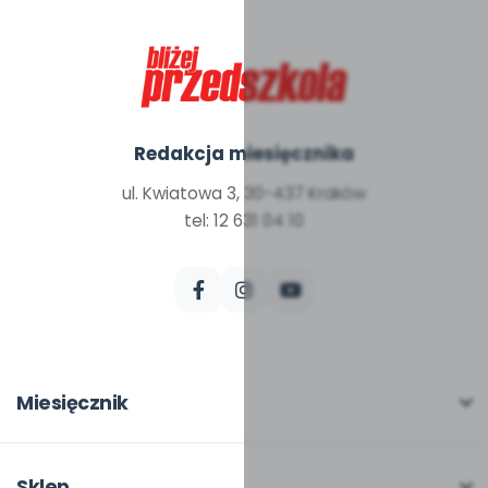
Redakcja miesięcznika
ul. Kwiatowa 3, 30-437 Kraków
tel: 12 631 04 10
Miesięcznik
O miesięczniku
W numerze
Sklep