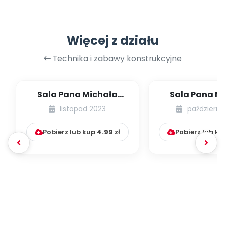
Więcej z działu
Technika i zabawy konstrukcyjne
Sala Pana Michała
Sala Pana M
[Patykowe zabawy]
[Kulki nie t
listopad 2023
październi
basenie
Pobierz lub kup
4.99
zł
Pobierz lub k