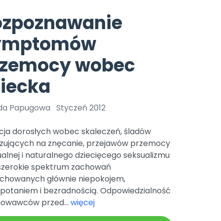
e
y
Gotowa w mniej niż 10 min • 14 dni bez opłat
Zobacz nas na Instagramie
Bliżej Pieska
ozpoznawanie
Pomoc zwierzętom
TikTok
ymptomów
Nowości
Zobacz nas na TikToku
wej
Książka (dla) Przedszkolaka
Zapowiedzi
rzemocy wobec
Promowanie czytelnictwa
YouTube
zkoli
Polecamy
Filmy edukacyjne
iecka
osk Online.
5 czerwca 2024 r. uzyskała
Promocje
19 r. Nr decyzji:
a Papugowa
Styczeń 2012
Archiwalne numery
cja dorosłych wobec skaleczeń, śladów
Pomoc
zujących na znęcanie, przejawów przemocy
alnej i naturalnego dziecięcego seksualizmu
 szerokie spektrum zachowań
chowanych głównie niepokojem,
opotaniem i bezradnością. Odpowiedzialność
owawców przed...
więcej