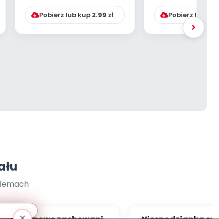
wobec dziecka
mogą ran
Pobierz lub kup
2.99
zł
Pobierz lub ku
ału
blemach