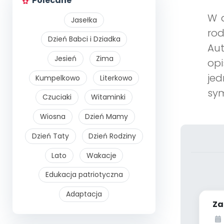
Polecane
W 
Jasełka
ro
Dzień Babci i Dziadka
Au
Jesień
Zima
opi
jed
Kumpelkowo
Literkowo
sy
Czuciaki
Witaminki
Wiosna
Dzień Mamy
Dzień Taty
Dzień Rodziny
Lato
Wakacje
Edukacja patriotyczna
Adaptacja
Za