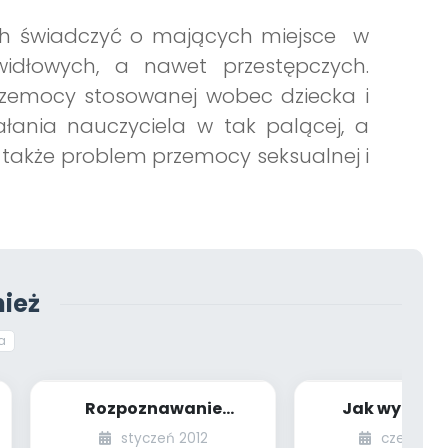
h świadczyć o mających miejsce w
awidłowych, a nawet przestępczych.
rzemocy stosowanej wobec dziecka i
łania nauczyciela w tak palącej, a
a także problem przemocy seksualnej i
ież
a
Rozpoznawanie
Jak wytłum
symptomów przemocy
dzieciom, że
styczeń 2012
czerwiec 