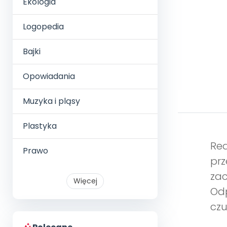
Ekologia
Logopedia
Bajki
Opowiadania
Muzyka i pląsy
Plastyka
Re
Prawo
prz
za
Więcej
Od
czu