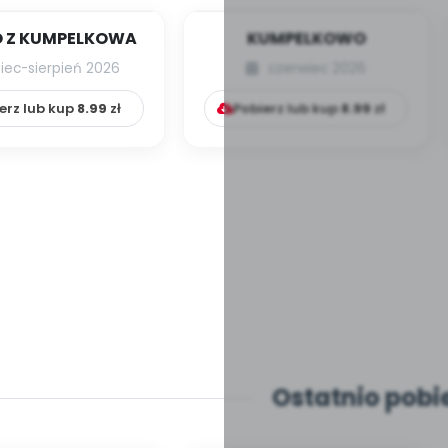
 Z KUMPELKOWA
KUMPELKOWO
piec-sierpień 2026
czerwiec 2026
erz lub kup
8.99
zł
Pobierz lub kup
8.99
zł
Ostatnio pobi