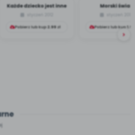
Każde dziecko jest inne
Morski świat
styczeń 2012
styczeń 2012
Pobierz lub kup
2.99
zł
Pobierz lub kup
1.99
arne
j