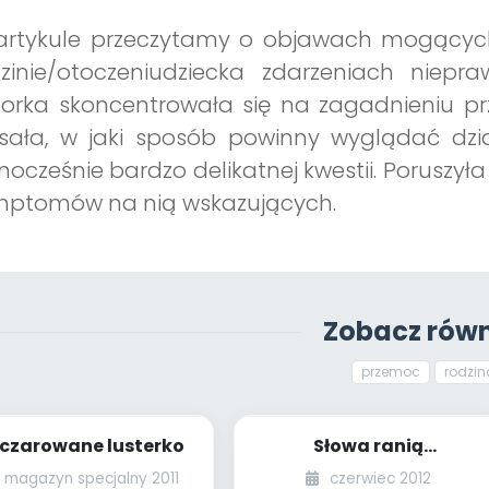
artykule przeczytamy o objawach mogącyc
dzinie/otoczeniudziecka zdarzeniach niepr
torka skoncentrowała się na zagadnieniu p
sała, w jaki sposób powinny wyglądać dzia
nocześnie bardzo delikatnej kwestii. Poruszył
mptomów na nią wskazujących.
Zobacz równ
przemoc
rodzin
czarowane lusterko
Słowa ranią
(scenariusz spotkania
magazyn specjalny 2011
czerwiec 2012