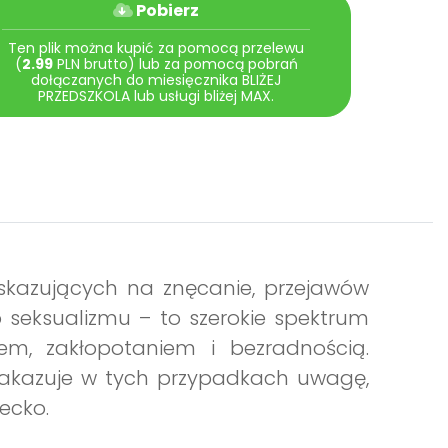
Pobierz
Ten plik można kupić za pomocą przelewu
(
2.99
PLN brutto) lub za pomocą pobrań
dołączanych do miesięcznika BLIŻEJ
PRZEDSZKOLA lub usługi bliżej MAX.
skazujących na znęcanie, przejawów
 seksualizmu – to szerokie spektrum
m, zakłopotaniem i bezradnością.
akazuje w tych przypadkach uwagę,
ecko.