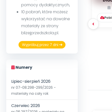
Dla
pomocy dydaktycznych,
boi
rzeczy
10 pobrań, które możesz
Pobi
wykorzystać na dowolne
materiały ze strony
blizejprzedszkola.pl.
Wypróbuj przez 7 dni
Numery
Lipiec-sierpień 2026
nr 07-08.298-299/2026 -
materiały na cały rok
Czerwiec 2026
nr 06.297/2026 - materiały na