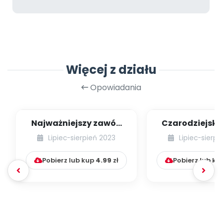
Więcej z działu
Opowiadania
Najważniejszy zawód
Czarodziejsk
świata
Benjami
Lipiec-sierpień 2023
Lipiec-sierp
Pobierz lub kup
4.99
zł
Pobierz lub k