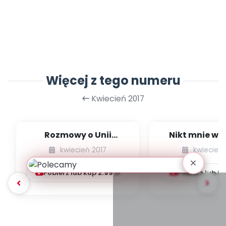
Więcej z tego numeru
Kwiecień 2017
Rozmowy o Unii
Nikt mnie wię
Europejskiej -
zobaczy - opo
kwiecień 2017
kwiecień 
opowiadanie
Pobierz lub kup
2.99
zł
Pobierz lub k